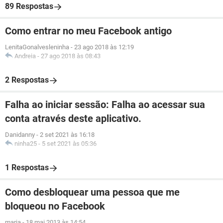
89 Respostas
Como entrar no meu Facebook antigo
LenitaGonalvesleninha
-
23 ago 2018 às 12:19
Andreia
-
27 ago 2018 às 08:43
2 Respostas
Falha ao iniciar sessão: Falha ao acessar sua
conta através deste aplicativo.
Danidanny
-
2 set 2021 às 16:18
ninha25
-
5 set 2021 às 05:36
1 Respostas
Como desbloquear uma pessoa que me
bloqueou no Facebook
maria
-
18 mai 2013 às 14:54