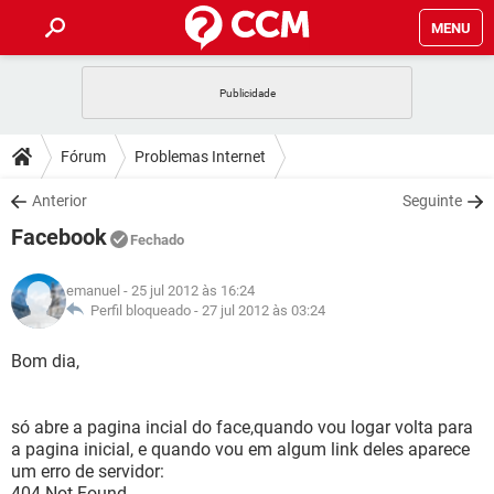
MENU
INÍCIO
JOGOS
WHATSAPP
DICAS
Fórum
Problemas Internet
CELULAR
FACEBOOK
JOGOS
WHATSAPP
DOWNLOADS
Anterior
Seguinte
OUTLOOK
EXCEL
CELULAR
FACEBOOK
Facebook
INSTAGRAM
JOGOS
GMAIL
WHATSAPP
Fechado
FÓRUM
OUTLOOK
EXCEL
GUIA DE COMPRAS
CELULAR
FACEBOOK
emanuel
- 25 jul 2012 às 16:24
INSTAGRAM
JOGOS
GMAIL
WHATSAPP
GLOSSÁRIO
Perfil bloqueado -
27 jul 2012 às 03:24
OUTLOOK
EXCEL
GUIA DE COMPRAS
CELULAR
FACEBOOK
INSTAGRAM
JOGOS
GMAIL
WHATSAPP
Bom dia,
OUTLOOK
EXCEL
GUIA DE COMPRAS
CELULAR
FACEBOOK
INSTAGRAM
GMAIL
só abre a pagina incial do face,quando vou logar volta para
OUTLOOK
EXCEL
GUIA DE COMPRAS
a pagina inicial, e quando vou em algum link deles aparece
INSTAGRAM
GMAIL
um erro de servidor:
404 Not Found