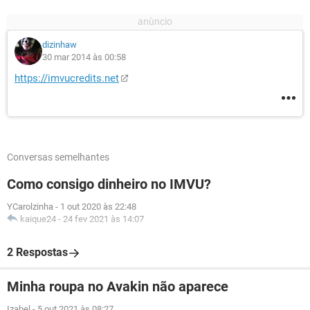
dizinhaw
30 mar 2014 às 00:58
https://imvucredits.net
Conversas semelhantes
Como consigo dinheiro no IMVU?
YCarolzinha
-
1 out 2020 às 22:48
kaique24
-
24 fev 2021 às 14:07
2 Respostas
Minha roupa no Avakin não aparece
Izabel
-
5 out 2021 às 08:27