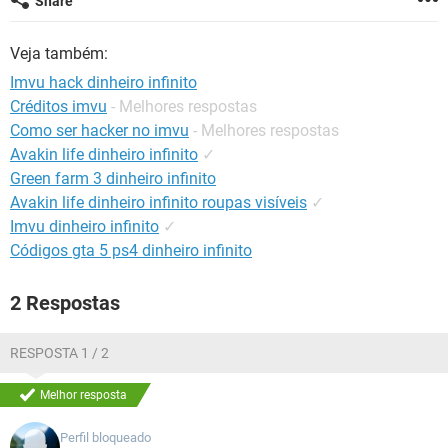
Share
GUIA DE COMPRAS
Veja também:
Imvu hack dinheiro infinito
Créditos imvu
- Melhores respostas
Como ser hacker no imvu
- Melhores respostas
Avakin life dinheiro infinito
✓
Green farm 3 dinheiro infinito
Avakin life dinheiro infinito roupas visíveis
✓
Imvu dinheiro infinito
✓
Códigos gta 5 ps4 dinheiro infinito
2 Respostas
RESPOSTA 1 / 2
Melhor resposta
Perfil bloqueado