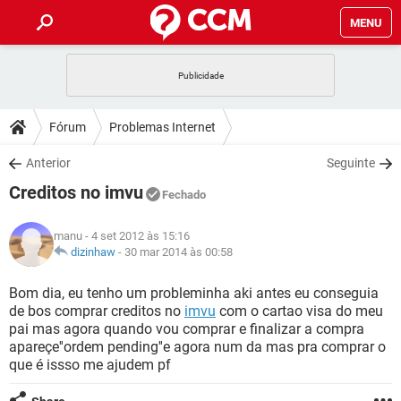
MENU
INÍCIO
JOGOS
WHATSAPP
DICAS
Fórum
Problemas Internet
CELULAR
FACEBOOK
JOGOS
WHATSAPP
DOWNLOADS
Anterior
Seguinte
OUTLOOK
EXCEL
CELULAR
FACEBOOK
Creditos no imvu
INSTAGRAM
JOGOS
GMAIL
WHATSAPP
Fechado
FÓRUM
OUTLOOK
EXCEL
GUIA DE COMPRAS
CELULAR
FACEBOOK
manu
- 4 set 2012 às 15:16
INSTAGRAM
JOGOS
GMAIL
WHATSAPP
GLOSSÁRIO
dizinhaw
-
30 mar 2014 às 00:58
OUTLOOK
EXCEL
GUIA DE COMPRAS
CELULAR
FACEBOOK
INSTAGRAM
JOGOS
GMAIL
WHATSAPP
Bom dia, eu tenho um probleminha aki antes eu conseguia
OUTLOOK
EXCEL
de bos comprar creditos no
imvu
com o cartao visa do meu
GUIA DE COMPRAS
CELULAR
FACEBOOK
pai mas agora quando vou comprar e finalizar a compra
INSTAGRAM
GMAIL
apareçe''ordem pending''e agora num da mas pra comprar o
OUTLOOK
EXCEL
GUIA DE COMPRAS
que é issso me ajudem pf
INSTAGRAM
GMAIL