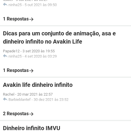
ninha25
-
5 out 2021 às 09:50
1 Respostas
Dicas para um conjunto de animação, asa e
dinheiro infinito no Avakin Life
Papade12
-
3 set 2020 às 19:55
ninha25
-
4 set 2020 às 03:29
1 Respostas
Avakin life dinheiro infinito
Rachel
-
20 mar 2021 às 22:57
Barbieblantef
-
30 dez 2021 às 23:52
2 Respostas
Dinheiro infinito IMVU