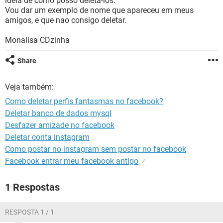
ideia de como posso deleta-los.
GUIA DE COMPRAS
Vou dar um exemplo de nome que apareceu em meus
amigos, e que nao consigo deletar.
Monalisa CDzinha
Share
Veja também:
Como deletar perfis fantasmas no facebook?
Deletar banco de dados mysql
Desfazer amizade no facebook
Deletar conta instagram
Como postar no instagram sem postar no facebook
Facebook entrar meu facebook antigo
✓
1 Respostas
RESPOSTA 1 / 1