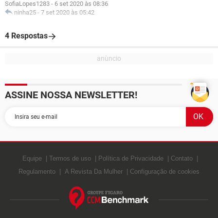
SofiaLopes1283
-
6 set 2020 às 08:36
ninha25
-
7 set 2020 às 05:42
4 Respostas
ASSINE NOSSA NEWSLETTER!
Equipe
Termos de uso
Política de Privacidade
Contato
Regulamento
A Revista Da Mulher
Configuração de cookies