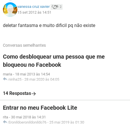
vanessa cruz xavier
2
15 set 2012 às 14:51
deletar fantasma e muito dificil pq não existe
Conversas semelhantes
Como desbloquear uma pessoa que me
bloqueou no Facebook
maria
-
18 mai 2013 às 14:54
ninha25
-
28 mai 2020 às 04:05
14 Respostas
Entrar no meu Facebook Lite
rita
-
30 mai 2018 às 14:31
Eronildoeronildonildo76
-
25 mai 2019 às 01:30