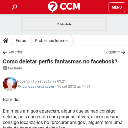
MENU
INÍCIO
JOGOS
WHATSAPP
DICAS
Fórum
Problemas Internet
CELULAR
FACEBOOK
JOGOS
WHATSAPP
DOWNLOADS
Anterior
Seguinte
OUTLOOK
EXCEL
CELULAR
FACEBOOK
Como deletar perfis fantasmas no facebook?
INSTAGRAM
JOGOS
GMAIL
WHATSAPP
FÓRUM
OUTLOOK
EXCEL
Fechado
GUIA DE COMPRAS
CELULAR
FACEBOOK
INSTAGRAM
JOGOS
GMAIL
WHATSAPP
GLOSSÁRIO
OUTLOOK
Roberto
- 15 set 2012 às 09:21
EXCEL
GUIA DE COMPRAS
CELULAR
FACEBOOK
vanessa cruz xavier
-
15 set 2012 às 14:51
INSTAGRAM
JOGOS
GMAIL
WHATSAPP
OUTLOOK
EXCEL
Bom dia,
GUIA DE COMPRAS
CELULAR
FACEBOOK
INSTAGRAM
GMAIL
Em meus amigos aparecem, alguns que eu nao consigo
OUTLOOK
EXCEL
GUIA DE COMPRAS
deletar, pois nao estão com paginas ativas, e nem mesmo
INSTAGRAM
GMAIL
consigo localiza-los no "procurar amigos", alguem tem uma