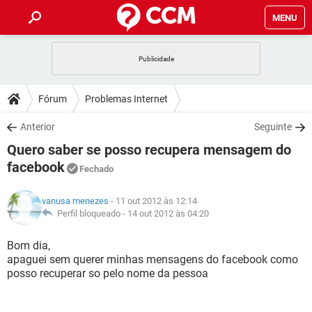
MENU
INÍCIO
JOGOS
WHATSAPP
DICAS
Fórum
Problemas Internet
CELULAR
FACEBOOK
JOGOS
WHATSAPP
DOWNLOADS
Anterior
Seguinte
OUTLOOK
EXCEL
CELULAR
FACEBOOK
Quero saber se posso recupera mensagem do
INSTAGRAM
JOGOS
GMAIL
WHATSAPP
FÓRUM
OUTLOOK
EXCEL
facebook
Fechado
GUIA DE COMPRAS
CELULAR
FACEBOOK
INSTAGRAM
JOGOS
GMAIL
WHATSAPP
GLOSSÁRIO
OUTLOOK
EXCEL
vanusa menezes
- 11 out 2012 às 12:14
GUIA DE COMPRAS
CELULAR
FACEBOOK
Perfil bloqueado -
14 out 2012 às 04:20
INSTAGRAM
JOGOS
GMAIL
WHATSAPP
OUTLOOK
EXCEL
Bom dia,
GUIA DE COMPRAS
CELULAR
FACEBOOK
INSTAGRAM
GMAIL
apaguei sem querer minhas mensagens do facebook como
OUTLOOK
EXCEL
posso recuperar so pelo nome da pessoa
GUIA DE COMPRAS
INSTAGRAM
GMAIL