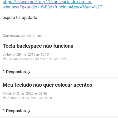
https://br.ccm.net/faq/115-ausencia-de-som-no-
windows#q=audio+n%E3o+funciona&cur=3&url=%2F
espero ter ajudado
Conversas semelhantes
Tecla backspace não funciona
pinheiro
-
29 mai 2016 às 10:10
usuário anônimo
-
30 mai 2016 às 02:28
1 Respostas
Meu teclado não quer colocar acentos
Mikai46
-
2 mai 2020 às 08:36
ninha25
-
3 mai 2020 às 04:50
1 Respostas