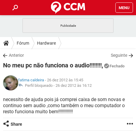
MENU
INÍCIO
JOGOS
WHATSAPP
DICAS
Fórum
Hardware
CELULAR
FACEBOOK
JOGOS
WHATSAPP
DOWNLOADS
Anterior
Seguinte
OUTLOOK
EXCEL
CELULAR
FACEBOOK
No meu pc não funciona o audio!!!!!!!!,
INSTAGRAM
JOGOS
GMAIL
WHATSAPP
Fechado
FÓRUM
OUTLOOK
EXCEL
GUIA DE COMPRAS
CELULAR
FACEBOOK
fatima caldeira
- 26 dez 2012 às 15:45
INSTAGRAM
JOGOS
GMAIL
WHATSAPP
GLOSSÁRIO
Perfil bloqueado -
26 dez 2012 às 16:12
OUTLOOK
EXCEL
GUIA DE COMPRAS
CELULAR
FACEBOOK
INSTAGRAM
JOGOS
GMAIL
WHATSAPP
necessito de ajuda pois já comprei caixa de som novas e
OUTLOOK
EXCEL
continuo sem audio ,como também o meu computador o
GUIA DE COMPRAS
CELULAR
FACEBOOK
resto funciona muito bem!!!!!!!!!!!!
INSTAGRAM
GMAIL
OUTLOOK
EXCEL
GUIA DE COMPRAS
Share
INSTAGRAM
GMAIL