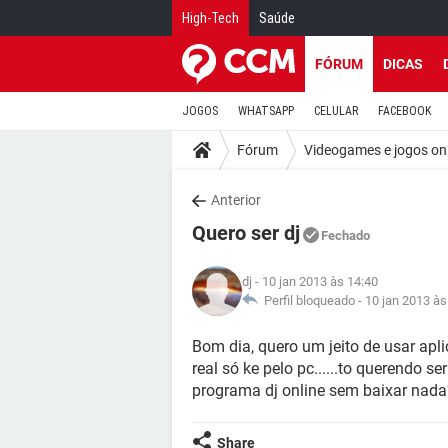
High-Tech
Saúde
FÓRUM
DICAS
JOGOS
WHATSAPP
CELULAR
FACEBOOK
Fórum
Videogames e jogos on
Anterior
Quero ser dj
Fechado
dj
- 10 jan 2013 às 14:40
Perfil bloqueado -
10 jan 2013 às
Bom dia, quero um jeito de usar apli
real só ke pelo pc......to querendo 
programa dj online sem baixar nad
Share