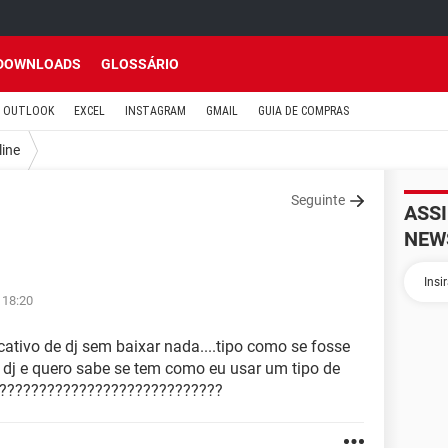
DOWNLOADS
GLOSSÁRIO
OUTLOOK
EXCEL
INSTAGRAM
GMAIL
GUIA DE COMPRAS
line
Seguinte
ASS
NEW
 18:20
cativo de dj sem baixar nada....tipo como se fosse
ser dj e quero sabe se tem como eu usar um tipo de
a????????????????????????????