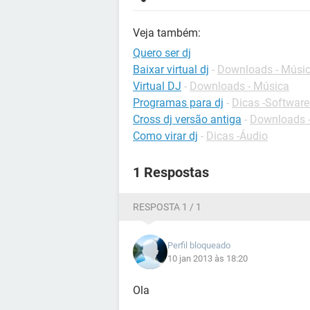
Veja também:
Quero ser dj
Baixar virtual dj
-
Downloads - Músi
Virtual DJ
-
Downloads - Música
Programas para dj
-
Dicas -Software
Cross dj versão antiga
-
Downloads -
Como virar dj
-
Dicas -Áudio
1 Respostas
RESPOSTA 1 / 1
Perfil bloqueado
10 jan 2013 às 18:20
Ola