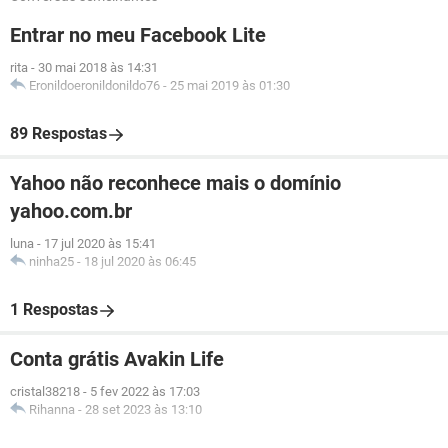
Entrar no meu Facebook Lite
rita
-
30 mai 2018 às 14:31
Eronildoeronildonildo76
-
25 mai 2019 às 01:30
89 Respostas
Yahoo não reconhece mais o domínio
yahoo.com.br
luna
-
17 jul 2020 às 15:41
ninha25
-
18 jul 2020 às 06:45
1 Respostas
Conta grátis Avakin Life
cristal38218
-
5 fev 2022 às 17:03
Rihanna
-
28 set 2023 às 13:10