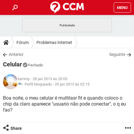
MENU
INÍCIO
JOGOS
WHATSAPP
DICAS
Fórum
Problemas Internet
CELULAR
FACEBOOK
JOGOS
WHATSAPP
DOWNLOADS
Anterior
Seguinte
OUTLOOK
EXCEL
CELULAR
FACEBOOK
Celular
INSTAGRAM
JOGOS
GMAIL
WHATSAPP
Fechado
FÓRUM
OUTLOOK
EXCEL
GUIA DE COMPRAS
CELULAR
FACEBOOK
tammy
- 28 jan 2013 às 20:05
INSTAGRAM
JOGOS
GMAIL
WHATSAPP
GLOSSÁRIO
Perfil bloqueado -
29 jan 2013 às 02:15
OUTLOOK
EXCEL
GUIA DE COMPRAS
CELULAR
FACEBOOK
INSTAGRAM
JOGOS
GMAIL
WHATSAPP
Boa noite, o meu celular é multilasr fit e quando coloco o
OUTLOOK
EXCEL
chip da claro apareece "usuario não pode conectar", o q eu
GUIA DE COMPRAS
CELULAR
FACEBOOK
fao?
INSTAGRAM
GMAIL
OUTLOOK
EXCEL
GUIA DE COMPRAS
INSTAGRAM
GMAIL
Share