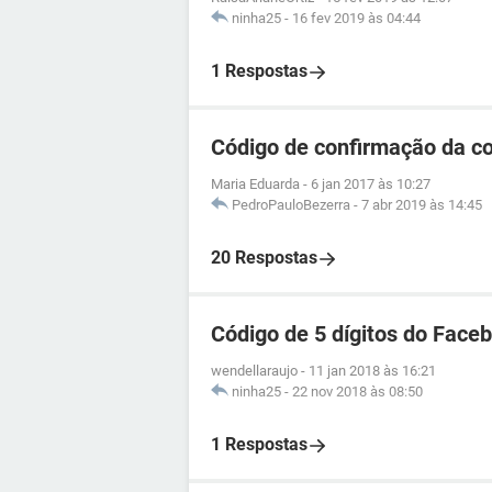
ninha25
-
16 fev 2019 às 04:44
1 Respostas
Código de confirmação da c
Maria Eduarda
-
6 jan 2017 às 10:27
PedroPauloBezerra
-
7 abr 2019 às 14:45
20 Respostas
Código de 5 dígitos do Face
wendellaraujo
-
11 jan 2018 às 16:21
ninha25
-
22 nov 2018 às 08:50
1 Respostas