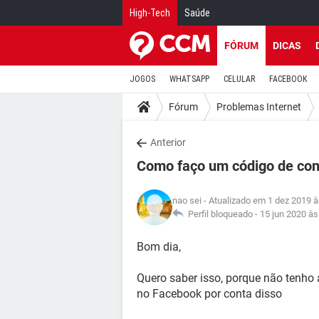
High-Tech
Saúde
FÓRUM
DICAS
JOGOS
WHATSAPP
CELULAR
FACEBOOK
Fórum
Problemas Internet
Anterior
Como faço um código de co
nao sei
- Atualizado em 1 dez 2019 à
Perfil bloqueado -
15 jun 2020 às
Bom dia,
Quero saber isso, porque não tenho
no Facebook por conta disso