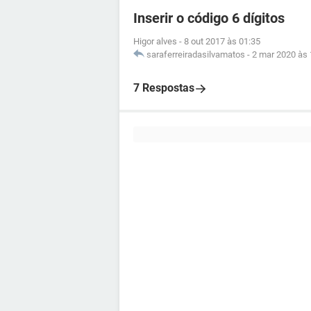
Inserir o código 6 dígitos
Higor alves
-
8 out 2017 às 01:35
saraferreiradasilvamatos
-
2 mar 2020 às 
7 Respostas