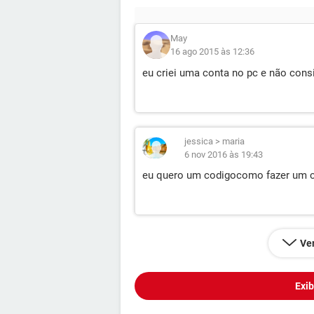
May
16 ago 2015 às 12:36
eu criei uma conta no pc e não con
jessica
>
maria
6 nov 2016 às 19:43
eu quero um codigocomo fazer um 
Ver
Exib