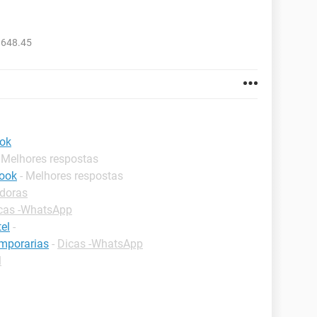
.648.45
ok
- Melhores respostas
book
- Melhores respostas
adoras
cas -WhatsApp
el
-
mporarias
-
Dicas -WhatsApp
l