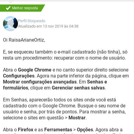
Melhor resposta
Perfil bloqueado
Atualizado em 13 nov 2019 às 04:38
Oi RaisaArianeOrtiz,
E, se esqueceu também o e-mail cadastrado (não tinha), só
resta um procedimento: recuperar com o nome de usuário.
Abra o
Google Chrome
e no canto superior direito selecione
Configurações
. Agora na parte inferior da página, clique em
Mostrar configurações avançadas
. Em
Senhas e
formulários
, clique em
Gerenciar senhas salvas
.
Em Senhas, aparecerão todos os sites onde você está
cadastrado com o Google Chrome. Busque o seu nome de
usuário e senha, por trás de pontos. Para mostrar a senha,
selecione o sites em questão >
Mostrar
.
Abra o
Firefox
e as
Ferramentas
>
Opções
. Agora abra a