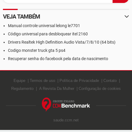
VEJA TAMBÉM
Manual controle universal lelong le7701
Código universal para desbloquear itel 2160
Drivers Realtek High Definition Audio Vista/7/8/10 (64 bits)
Codigo monster truck gta 5 ps4
Recuperar senha do facebook pela data de nascimento
Equipe
Termos de uso
Política de Privacidade
Contato
Regulamento
A Revista Da Mulher
Configuração de cookies
saude.ccm.net