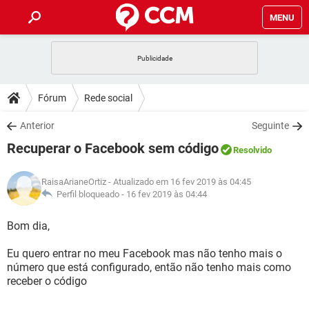
MENU
INÍCIO
JOGOS
WHATSAPP
DICAS
Fórum
Rede social
CELULAR
FACEBOOK
JOGOS
WHATSAPP
DOWNLOADS
Anterior
Seguinte
OUTLOOK
EXCEL
CELULAR
FACEBOOK
Recuperar o Facebook sem código
INSTAGRAM
JOGOS
GMAIL
WHATSAPP
Resolvido
FÓRUM
OUTLOOK
EXCEL
GUIA DE COMPRAS
CELULAR
FACEBOOK
RaisaArianeOrtiz
- Atualizado em 16 fev 2019 às 04:45
INSTAGRAM
JOGOS
GMAIL
WHATSAPP
GLOSSÁRIO
Perfil bloqueado -
16 fev 2019 às 04:44
OUTLOOK
EXCEL
GUIA DE COMPRAS
CELULAR
FACEBOOK
INSTAGRAM
JOGOS
GMAIL
WHATSAPP
Bom dia,
OUTLOOK
EXCEL
GUIA DE COMPRAS
CELULAR
FACEBOOK
Eu quero entrar no meu Facebook mas não tenho mais o
INSTAGRAM
GMAIL
número que está configurado, então não tenho mais como
OUTLOOK
EXCEL
GUIA DE COMPRAS
receber o código
INSTAGRAM
GMAIL