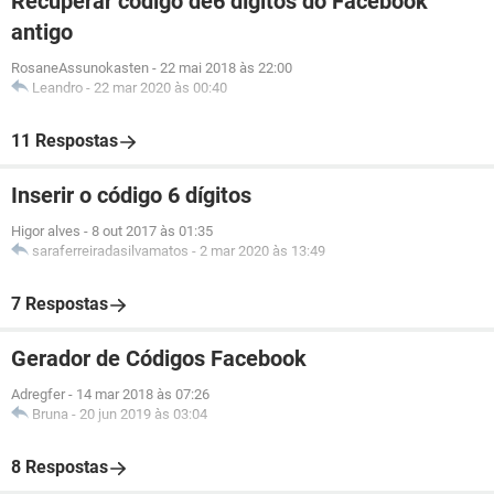
Recuperar código de6 dígitos do Facebook
antigo
RosaneAssunokasten
-
22 mai 2018 às 22:00
Leandro
-
22 mar 2020 às 00:40
11 Respostas
Inserir o código 6 dígitos
Higor alves
-
8 out 2017 às 01:35
saraferreiradasilvamatos
-
2 mar 2020 às 13:49
7 Respostas
Gerador de Códigos Facebook
Adregfer
-
14 mar 2018 às 07:26
Bruna
-
20 jun 2019 às 03:04
8 Respostas