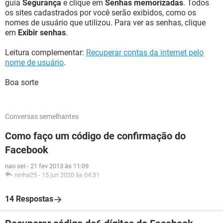
guia
Segurança
e clique em
Senhas memorizadas
. Todos
os sites cadastrados por você serão exibidos, como os
nomes de usuário que utilizou. Para ver as senhas, clique
em
Exibir senhas
.
Leitura complementar:
Recuperar contas da internet pelo
nome de usuário
.
Boa sorte
Conversas semelhantes
Como faço um código de confirmação do
Facebook
nao sei
-
21 fev 2013 às 11:09
ninha25
-
15 jun 2020 às 04:31
14 Respostas