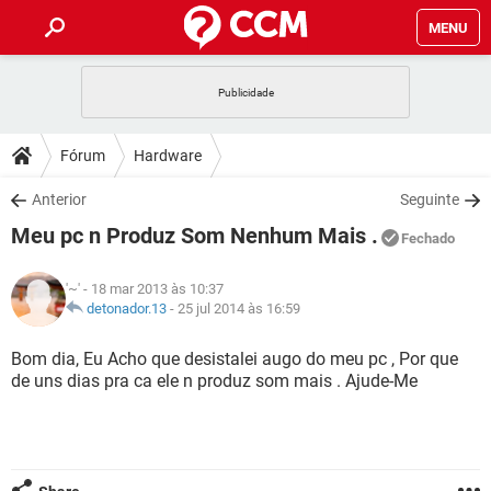
MENU
INÍCIO
JOGOS
WHATSAPP
DICAS
Fórum
Hardware
CELULAR
FACEBOOK
JOGOS
WHATSAPP
DOWNLOADS
Anterior
Seguinte
OUTLOOK
EXCEL
CELULAR
FACEBOOK
Meu pc n Produz Som Nenhum Mais .
INSTAGRAM
JOGOS
GMAIL
WHATSAPP
Fechado
FÓRUM
OUTLOOK
EXCEL
GUIA DE COMPRAS
CELULAR
FACEBOOK
'~'
- 18 mar 2013 às 10:37
INSTAGRAM
JOGOS
GMAIL
WHATSAPP
GLOSSÁRIO
detonador.13
-
25 jul 2014 às 16:59
OUTLOOK
EXCEL
GUIA DE COMPRAS
CELULAR
FACEBOOK
INSTAGRAM
JOGOS
GMAIL
WHATSAPP
Bom dia, Eu Acho que desistalei augo do meu pc , Por que
OUTLOOK
EXCEL
de uns dias pra ca ele n produz som mais . Ajude-Me
GUIA DE COMPRAS
CELULAR
FACEBOOK
INSTAGRAM
GMAIL
OUTLOOK
EXCEL
GUIA DE COMPRAS
INSTAGRAM
GMAIL