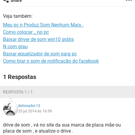
Share
GUIA DE COMPRAS
Veja também:
Meu pc n Produz Som Nenhum Mais .
Como colocar _ no pc
Baixar driver de som win10 grátis
N com grau
Baixar equalizador de som para pc
Como tirar o som de notificação do facebook
1 Respostas
RESPOSTA 1 / 1
detonador.13
25 jul 2014 às 16:59
drive de som , vá no site da sua marca de placa mãe ou
placa de som , e atualize o drive .