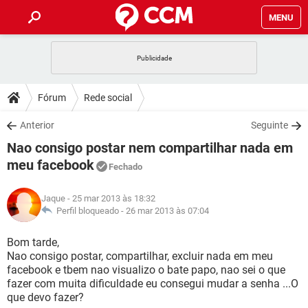
MENU
INÍCIO
JOGOS
WHATSAPP
DICAS
Fórum
Rede social
CELULAR
FACEBOOK
JOGOS
WHATSAPP
DOWNLOADS
Anterior
Seguinte
OUTLOOK
EXCEL
CELULAR
FACEBOOK
Nao consigo postar nem compartilhar nada em
INSTAGRAM
JOGOS
GMAIL
WHATSAPP
FÓRUM
OUTLOOK
EXCEL
meu facebook
Fechado
GUIA DE COMPRAS
CELULAR
FACEBOOK
INSTAGRAM
JOGOS
GMAIL
WHATSAPP
GLOSSÁRIO
OUTLOOK
EXCEL
Jaque
- 25 mar 2013 às 18:32
GUIA DE COMPRAS
CELULAR
FACEBOOK
Perfil bloqueado -
26 mar 2013 às 07:04
INSTAGRAM
JOGOS
GMAIL
WHATSAPP
OUTLOOK
EXCEL
Bom tarde,
GUIA DE COMPRAS
CELULAR
FACEBOOK
INSTAGRAM
GMAIL
Nao consigo postar, compartilhar, excluir nada em meu
OUTLOOK
EXCEL
facebook e tbem nao visualizo o bate papo, nao sei o que
GUIA DE COMPRAS
fazer com muita dificuldade eu consegui mudar a senha ...O
INSTAGRAM
GMAIL
que devo fazer?