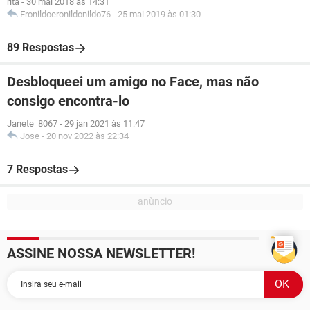
rita
-
30 mai 2018 às 14:31
Eronildoeronildonildo76
-
25 mai 2019 às 01:30
89 Respostas
Desbloqueei um amigo no Face, mas não
consigo encontra-lo
Janete_8067
-
29 jan 2021 às 11:47
Jose
-
20 nov 2022 às 22:34
7 Respostas
ASSINE NOSSA NEWSLETTER!