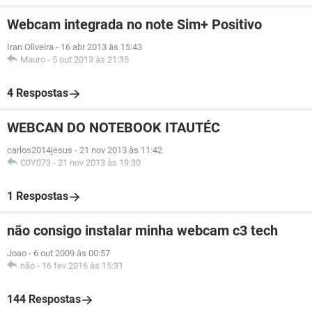
Webcam integrada no note Sim+ Positivo
Iran Oliveira
-
16 abr 2013 às 15:43
Mauro
-
5 out 2013 às 21:35
4 Respostas
WEBCAN DO NOTEBOOK ITAUTÉC
carlos2014jesus
-
21 nov 2013 às 11:42
C0Y073
-
21 nov 2013 às 19:30
1 Respostas
não consigo instalar minha webcam c3 tech
Joao
-
6 out 2009 às 00:57
não
-
16 fev 2016 às 15:31
144 Respostas