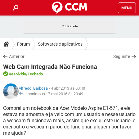
MENU
INÍCIO
JOGOS
WHATSAPP
DICAS
Fórum
Softwares e aplicativos
CELULAR
FACEBOOK
JOGOS
WHATSAPP
DOWNLOADS
Anterior
Seguinte
OUTLOOK
EXCEL
CELULAR
FACEBOOK
Web Cam Integrada Não Funciona
INSTAGRAM
JOGOS
GMAIL
WHATSAPP
FÓRUM
OUTLOOK
EXCEL
Resolvido
/Fechado
GUIA DE COMPRAS
CELULAR
FACEBOOK
INSTAGRAM
JOGOS
GMAIL
WHATSAPP
GLOSSÁRIO
OUTLOOK
Alfredo_Barbosa
- 4 abr 2013 às 00:40
EXCEL
GUIA DE COMPRAS
CELULAR
FACEBOOK
anonimous -
7 mai 2016 às 20:49
INSTAGRAM
JOGOS
GMAIL
WHATSAPP
OUTLOOK
EXCEL
Comprei um notebook da Acer Modelo Aspire E1-571, e ele
GUIA DE COMPRAS
CELULAR
FACEBOOK
estava na amostra e ja veio com um usuario e nesse usuario
INSTAGRAM
GMAIL
a webcam funcionava mais, assim que exclui este usuario, e
OUTLOOK
EXCEL
GUIA DE COMPRAS
criei outro a webcam parou de funcionar. alguem por favor
INSTAGRAM
GMAIL
me ajuda?