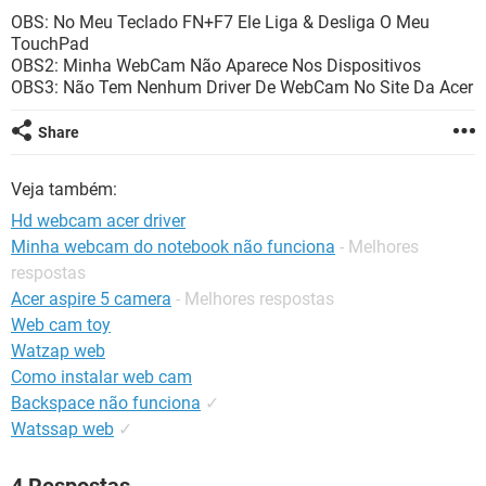
GUIA DE COMPRAS
OBS: No Meu Teclado FN+F7 Ele Liga & Desliga O Meu
TouchPad
OBS2: Minha WebCam Não Aparece Nos Dispositivos
OBS3: Não Tem Nenhum Driver De WebCam No Site Da Acer
Share
Veja também:
Hd webcam acer driver
Minha webcam do notebook não funciona
- Melhores
respostas
Acer aspire 5 camera
- Melhores respostas
Web cam toy
Watzap web
Como instalar web cam
Backspace não funciona
✓
Watssap web
✓