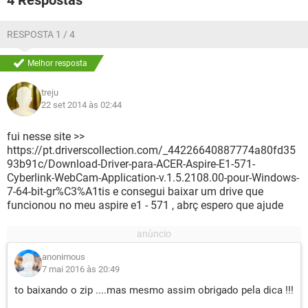
4 Respostas
RESPOSTA 1 / 4
Melhor resposta
treju
22 set 2014 às 02:44
fui nesse site >>
https://pt.driverscollection.com/_44226640887774a80fd35
93b91c/Download-Driver-para-ACER-Aspire-E1-571-
Cyberlink-WebCam-Application-v.1.5.2108.00-pour-Windows-
7-64-bit-gr%C3%A1tis e consegui baixar um drive que
funcionou no meu aspire e1 - 571 , abrç espero que ajude
anonimous
7 mai 2016 às 20:49
to baixando o zip ....mas mesmo assim obrigado pela dica !!!