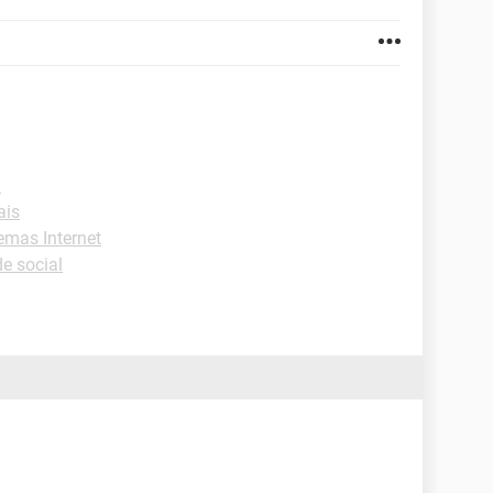
l
ais
emas Internet
e social