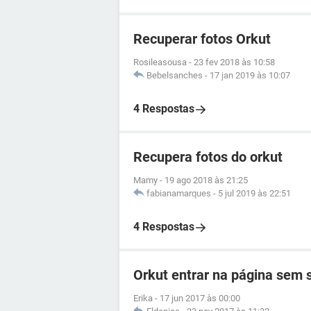
Recuperar fotos Orkut
Rosileasousa
-
23 fev 2018 às 10:58
Bebelsanches
-
17 jan 2019 às 10:07
4 Respostas
Recupera fotos do orkut
Mamy
-
19 ago 2018 às 21:25
fabianamarques
-
5 jul 2019 às 22:51
4 Respostas
Orkut entrar na página sem
Erika
-
17 jun 2017 às 00:00