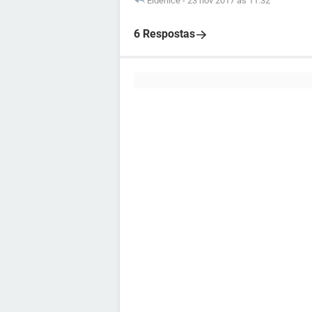
Eldenice
-
23 nov 2017 às 11:32
6 Respostas