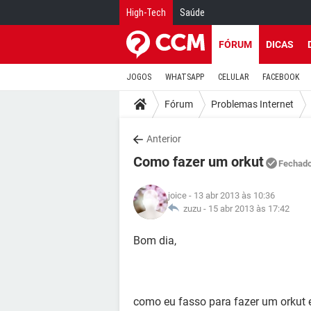
High-Tech
Saúde
FÓRUM
DICAS
JOGOS
WHATSAPP
CELULAR
FACEBOOK
Fórum
Problemas Internet
Anterior
Como fazer um orkut
Fechad
joice
- 13 abr 2013 às 10:36
zuzu -
15 abr 2013 às 17:42
Bom dia,
como eu fasso para fazer um orkut 