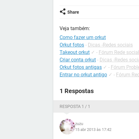
Share
Veja também:
Como fazer um orkut
Orkut fotos
-
Dicas -Redes sociais
Takeout orkut
✓
-
Fórum Rede socia
Criar conta orkut
-
Dicas -Redes soci
Orkut fotos antigas
✓
-
Fórum Probl
Entrar no orkut antigo
✓
-
Fórum Red
1 Respostas
RESPOSTA 1 / 1
zuzu
15 abr 2013 às 17:42