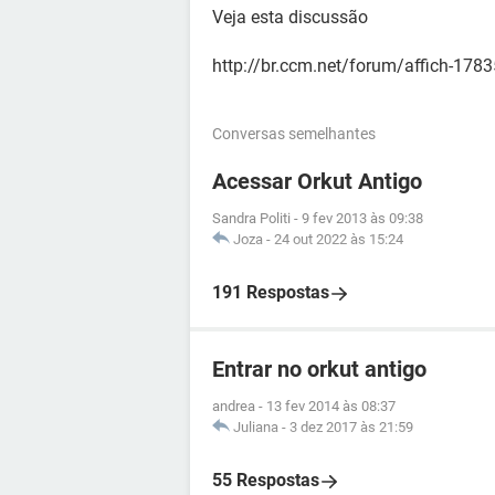
Veja esta discussão
http://br.ccm.net/forum/affich-1783
Conversas semelhantes
Acessar Orkut Antigo
Sandra Politi
-
9 fev 2013 às 09:38
Joza
-
24 out 2022 às 15:24
191 Respostas
Entrar no orkut antigo
andrea
-
13 fev 2014 às 08:37
Juliana
-
3 dez 2017 às 21:59
55 Respostas