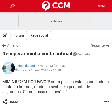
MENU
INÍCIO
JOGOS
WHATSAPP
DICAS
Fórum
Rede social
CELULAR
FACEBOOK
JOGOS
WHATSAPP
DOWNLOADS
Anterior
Seguinte
OUTLOOK
EXCEL
CELULAR
FACEBOOK
Recuperar minha conta hotmail
INSTAGRAM
JOGOS
GMAIL
WHATSAPP
Fechado
FÓRUM
OUTLOOK
EXCEL
GUIA DE COMPRAS
CELULAR
FACEBOOK
kleiton.ducatti
- 7 mai 2013 às 14:37
INSTAGRAM
JOGOS
GMAIL
WHATSAPP
GLOSSÁRIO
David -
15 mai 2013 às 11:28
OUTLOOK
EXCEL
GUIA DE COMPRAS
CELULAR
FACEBOOK
INSTAGRAM
JOGOS
GMAIL
WHATSAPP
MIM AJUDEM POR FAVOR! outra pessoa esta usando minha
OUTLOOK
EXCEL
conta do hotmail, mudou a senha e a pergunta de
GUIA DE COMPRAS
CELULAR
FACEBOOK
segurança. Como posso recuperá-la?
INSTAGRAM
GMAIL
OUTLOOK
EXCEL
GUIA DE COMPRAS
Share
INSTAGRAM
GMAIL