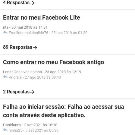
4 Respostas
Entrar no meu Facebook Lite
rita
-
30 mai 2018 às 14:31
Eronildoeronildonildo76
-
25 mai 2019 às 01:30
89 Respostas
Como entrar no meu Facebook antigo
LenitaGonalvesleninha
-
23 ago 2018 às 12:19
Andreia
-
27 ago 2018 às 08:43
2 Respostas
Falha ao iniciar sessão: Falha ao acessar sua
conta através deste aplicativo.
Danidanny
-
2 set 2021 às 16:18
ninha25
-
5 set 2021 às 05:36