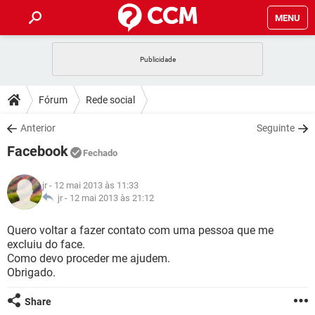
MENU
INÍCIO
JOGOS
WHATSAPP
DICAS
Fórum
Rede social
CELULAR
FACEBOOK
JOGOS
WHATSAPP
DOWNLOADS
Anterior
Seguinte
OUTLOOK
EXCEL
CELULAR
FACEBOOK
Facebook
INSTAGRAM
JOGOS
GMAIL
WHATSAPP
Fechado
FÓRUM
OUTLOOK
EXCEL
GUIA DE COMPRAS
CELULAR
FACEBOOK
jr
- 12 mai 2013 às 11:33
INSTAGRAM
JOGOS
GMAIL
WHATSAPP
GLOSSÁRIO
jr -
12 mai 2013 às 21:12
OUTLOOK
EXCEL
GUIA DE COMPRAS
CELULAR
FACEBOOK
INSTAGRAM
JOGOS
GMAIL
WHATSAPP
Quero voltar a fazer contato com uma pessoa que me
OUTLOOK
EXCEL
excluiu do face.
GUIA DE COMPRAS
CELULAR
FACEBOOK
Como devo proceder me ajudem.
INSTAGRAM
GMAIL
Obrigado.
OUTLOOK
EXCEL
GUIA DE COMPRAS
INSTAGRAM
GMAIL
Share