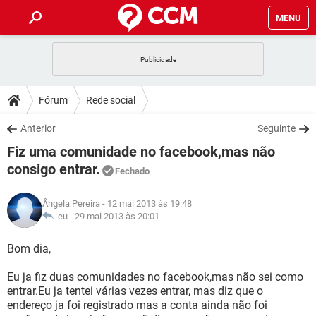
MENU
INÍCIO
JOGOS
WHATSAPP
DICAS
Fórum
Rede social
CELULAR
FACEBOOK
JOGOS
WHATSAPP
DOWNLOADS
Anterior
Seguinte
OUTLOOK
EXCEL
CELULAR
FACEBOOK
Fiz uma comunidade no facebook,mas não
INSTAGRAM
JOGOS
GMAIL
WHATSAPP
FÓRUM
OUTLOOK
EXCEL
consigo entrar.
Fechado
GUIA DE COMPRAS
CELULAR
FACEBOOK
INSTAGRAM
JOGOS
GMAIL
WHATSAPP
GLOSSÁRIO
OUTLOOK
EXCEL
Ângela Pereira
- 12 mai 2013 às 19:48
GUIA DE COMPRAS
CELULAR
FACEBOOK
eu -
29 mai 2013 às 20:01
INSTAGRAM
JOGOS
GMAIL
WHATSAPP
OUTLOOK
EXCEL
Bom dia,
GUIA DE COMPRAS
CELULAR
FACEBOOK
INSTAGRAM
GMAIL
OUTLOOK
EXCEL
Eu ja fiz duas comunidades no facebook,mas não sei como
GUIA DE COMPRAS
entrar.Eu ja tentei várias vezes entrar, mas diz que o
INSTAGRAM
GMAIL
endereço ja foi registrado mas a conta ainda não foi