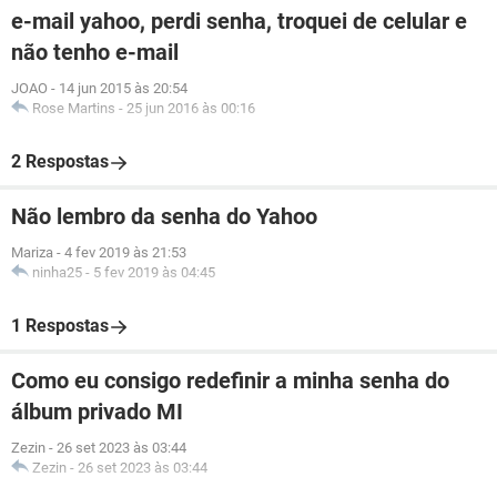
e-mail yahoo, perdi senha, troquei de celular e
não tenho e-mail
JOAO
-
14 jun 2015 às 20:54
Rose Martins
-
25 jun 2016 às 00:16
2 Respostas
Não lembro da senha do Yahoo
Mariza
-
4 fev 2019 às 21:53
ninha25
-
5 fev 2019 às 04:45
1 Respostas
Como eu consigo redefinir a minha senha do
álbum privado MI
Zezin
-
26 set 2023 às 03:44
Zezin
-
26 set 2023 às 03:44