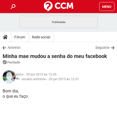
MENU
INÍCIO
JOGOS
WHATSAPP
DICAS
Fórum
Rede social
CELULAR
FACEBOOK
JOGOS
WHATSAPP
DOWNLOADS
Anterior
Seguinte
OUTLOOK
EXCEL
CELULAR
FACEBOOK
Minha mae mudou a senha do meu facebook
INSTAGRAM
JOGOS
GMAIL
WHATSAPP
FÓRUM
OUTLOOK
EXCEL
Fechado
GUIA DE COMPRAS
CELULAR
FACEBOOK
INSTAGRAM
JOGOS
GMAIL
WHATSAPP
GLOSSÁRIO
OUTLOOK
jeyce
- 29 jun 2013 às 12:29
EXCEL
GUIA DE COMPRAS
CELULAR
FACEBOOK
usuário anônimo -
29 jun 2013 às 12:31
INSTAGRAM
JOGOS
GMAIL
WHATSAPP
OUTLOOK
EXCEL
Bom dia,
GUIA DE COMPRAS
CELULAR
FACEBOOK
o que eu faço
INSTAGRAM
GMAIL
OUTLOOK
EXCEL
GUIA DE COMPRAS
INSTAGRAM
GMAIL