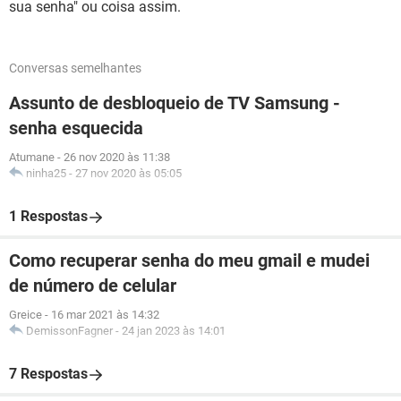
sua senha" ou coisa assim.
Conversas semelhantes
Assunto de desbloqueio de TV Samsung -
senha esquecida
Atumane
-
26 nov 2020 às 11:38
ninha25
-
27 nov 2020 às 05:05
1 Respostas
Como recuperar senha do meu gmail e mudei
de número de celular
Greice
-
16 mar 2021 às 14:32
DemissonFagner
-
24 jan 2023 às 14:01
7 Respostas