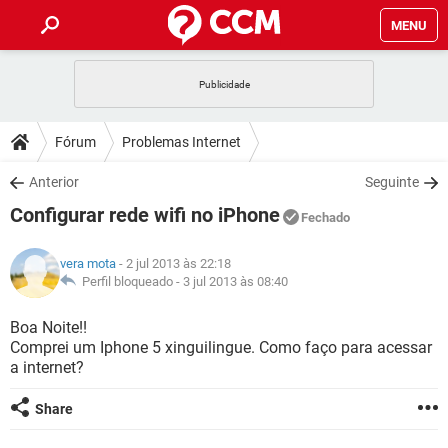
MENU
INÍCIO
JOGOS
WHATSAPP
DICAS
Fórum
Problemas Internet
CELULAR
FACEBOOK
JOGOS
WHATSAPP
DOWNLOADS
Anterior
Seguinte
OUTLOOK
EXCEL
CELULAR
FACEBOOK
Configurar rede wifi no iPhone
INSTAGRAM
JOGOS
GMAIL
WHATSAPP
Fechado
FÓRUM
OUTLOOK
EXCEL
GUIA DE COMPRAS
CELULAR
FACEBOOK
vera mota
- 2 jul 2013 às 22:18
INSTAGRAM
JOGOS
GMAIL
WHATSAPP
GLOSSÁRIO
Perfil bloqueado -
3 jul 2013 às 08:40
OUTLOOK
EXCEL
GUIA DE COMPRAS
CELULAR
FACEBOOK
INSTAGRAM
JOGOS
GMAIL
WHATSAPP
Boa Noite!!
OUTLOOK
EXCEL
Comprei um Iphone 5 xinguilingue. Como faço para acessar
GUIA DE COMPRAS
CELULAR
FACEBOOK
a internet?
INSTAGRAM
GMAIL
OUTLOOK
EXCEL
GUIA DE COMPRAS
Share
INSTAGRAM
GMAIL