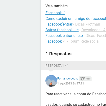
Veja também:
Facebook '-'
Como excluir um amigo do faceboo
Facebook ́entrar
-
Dicas -Hotmail
Baixar facebook lite
-
Downloads - A
Facebook entrar direto
-
Dicas -Face
́Facebook
✓
-
Fórum Rede social
1 Respostas
RESPOSTA 1 / 1
Fernando couto
618
1 ago 2013 às 17:11
Para reactivar sua conta do Faceboo
usados, quando se cadastrou no Fa