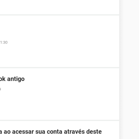
1:30
ok antigo
9
ha ao acessar sua conta através deste