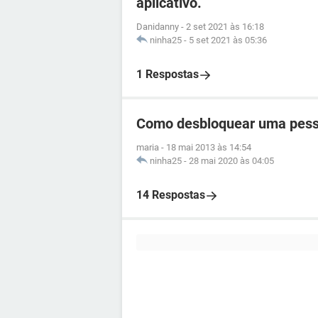
aplicativo.
Danidanny
-
2 set 2021 às 16:18
ninha25
-
5 set 2021 às 05:36
1 Respostas
Como desbloquear uma pess
maria
-
18 mai 2013 às 14:54
ninha25
-
28 mai 2020 às 04:05
14 Respostas