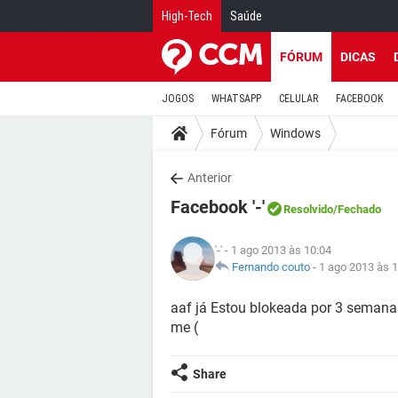
High-Tech
Saúde
FÓRUM
DICAS
JOGOS
WHATSAPP
CELULAR
FACEBOOK
Fórum
Windows
Anterior
Facebook '-'
Resolvido
/Fechado
'-'
- 1 ago 2013 às 10:04
Fernando couto
-
1 ago 2013 às 
aaf já Estou blokeada por 3 semanas
me (
Share