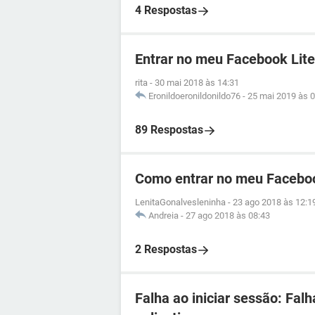
4 Respostas
Entrar no meu Facebook Lite
rita
-
30 mai 2018 às 14:31
Eronildoeronildonildo76
-
25 mai 2019 às 0
89 Respostas
Como entrar no meu Facebo
LenitaGonalvesleninha
-
23 ago 2018 às 12:1
Andreia
-
27 ago 2018 às 08:43
2 Respostas
Falha ao iniciar sessão: Fal