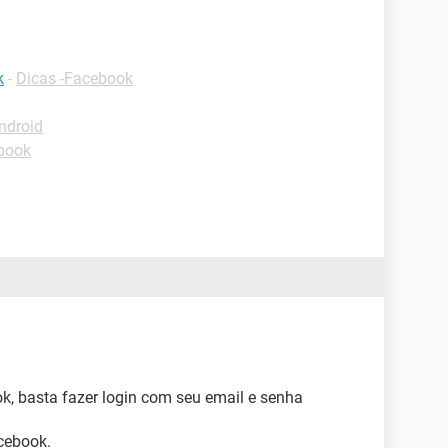
k
-
Dicas -Facebook
ndroid
book
k, basta fazer login com seu email e senha
cebook.