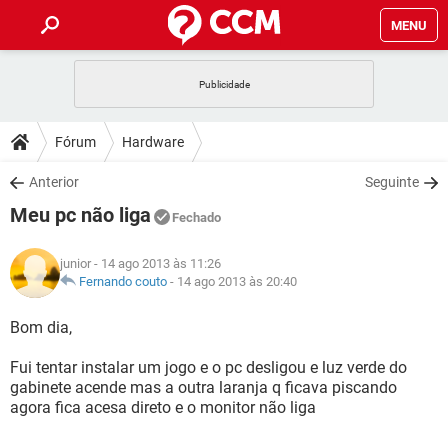
MENU
INÍCIO
JOGOS
WHATSAPP
DICAS
Fórum
Hardware
CELULAR
FACEBOOK
JOGOS
WHATSAPP
DOWNLOADS
Anterior
Seguinte
OUTLOOK
EXCEL
CELULAR
FACEBOOK
Meu pc não liga
INSTAGRAM
JOGOS
GMAIL
WHATSAPP
Fechado
FÓRUM
OUTLOOK
EXCEL
GUIA DE COMPRAS
CELULAR
FACEBOOK
junior
- 14 ago 2013 às 11:26
INSTAGRAM
JOGOS
GMAIL
WHATSAPP
GLOSSÁRIO
Fernando couto
-
14 ago 2013 às 20:40
OUTLOOK
EXCEL
GUIA DE COMPRAS
CELULAR
FACEBOOK
INSTAGRAM
JOGOS
GMAIL
WHATSAPP
Bom dia,
OUTLOOK
EXCEL
GUIA DE COMPRAS
CELULAR
FACEBOOK
Fui tentar instalar um jogo e o pc desligou e luz verde do
INSTAGRAM
GMAIL
gabinete acende mas a outra laranja q ficava piscando
OUTLOOK
EXCEL
GUIA DE COMPRAS
agora fica acesa direto e o monitor não liga
INSTAGRAM
GMAIL