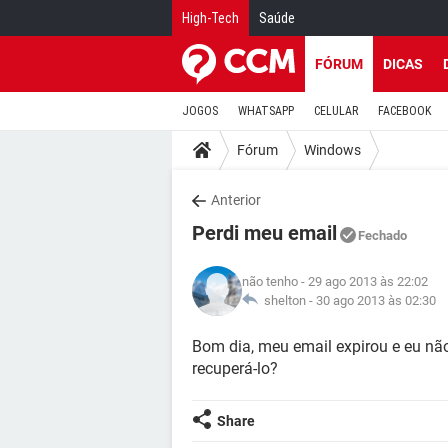
High-Tech
Saúde
FÓRUM
DICAS
JOGOS
WHATSAPP
CELULAR
FACEBOOK
Fórum
Windows
Anterior
Perdi meu email
Fechado
não tenho
- 29 ago 2013 às 22:02
shelton -
30 ago 2013 às 02:30
Bom dia, meu email expirou e eu não
recuperá-lo?
Share