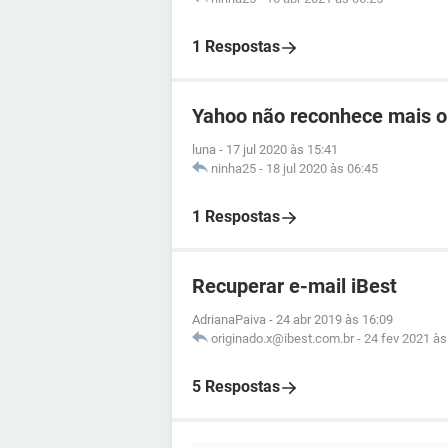
1 Respostas
Yahoo não reconhece mais o
luna
-
17 jul 2020 às 15:41
ninha25
-
18 jul 2020 às 06:45
1 Respostas
Recuperar e-mail iBest
AdrianaPaiva
-
24 abr 2019 às 16:09
originado.x@ibest.com.br
-
24 fev 2021 às
5 Respostas