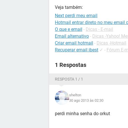
Veja também:
Next perdi meu email
Hotmail entrar direto no meu email 
O que e email
-
Dicas - E-mail
Email alternativo
-
Dicas -Yahoo! Me
Criar email hotmail
-
Dicas -Hotmail
Recuperar email ibest
✓
-
Fórum E-m
1 Respostas
RESPOSTA 1 / 1
shelton
30 ago 2013 às 02:30
perdi minha senha do orkut