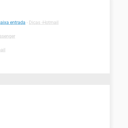
caixa entrada
-
Dicas -Hotmail
ssenger
ail