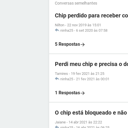
Conversas semelhantes
Chip perdido para receber c
Nilton
-
22 nov 2019 às 15:01
ninha25
-
6 set 2020 às 07:58
5 Respostas
Perdi meu chip e precisa o 
Tamires
-
19 fev 2021 às 21:25
ninha25
-
21 fev 2021 às 00:01
1 Respostas
O chip está bloqueado e não
Jaiane
-
14 abr 2021 às 22:22
ninha25
-
16 abr 2021 às 06:25