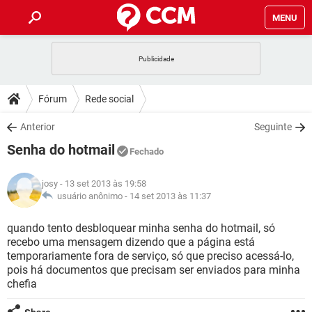
MENU
INÍCIO
JOGOS
WHATSAPP
DICAS
Fórum
Rede social
CELULAR
FACEBOOK
JOGOS
WHATSAPP
DOWNLOADS
Anterior
Seguinte
OUTLOOK
EXCEL
CELULAR
FACEBOOK
Senha do hotmail
INSTAGRAM
JOGOS
GMAIL
WHATSAPP
Fechado
FÓRUM
OUTLOOK
EXCEL
GUIA DE COMPRAS
CELULAR
FACEBOOK
josy
- 13 set 2013 às 19:58
INSTAGRAM
JOGOS
GMAIL
WHATSAPP
GLOSSÁRIO
usuário anônimo -
14 set 2013 às 11:37
OUTLOOK
EXCEL
GUIA DE COMPRAS
CELULAR
FACEBOOK
INSTAGRAM
JOGOS
GMAIL
WHATSAPP
quando tento desbloquear minha senha do hotmail, só
OUTLOOK
EXCEL
recebo uma mensagem dizendo que a página está
GUIA DE COMPRAS
CELULAR
FACEBOOK
temporariamente fora de serviço, só que preciso acessá-lo,
INSTAGRAM
GMAIL
pois há documentos que precisam ser enviados para minha
OUTLOOK
EXCEL
GUIA DE COMPRAS
chefia
INSTAGRAM
GMAIL