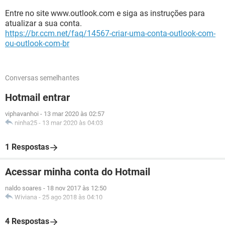
Entre no site www.outlook.com e siga as instruções para
atualizar a sua conta.
https://br.ccm.net/faq/14567-criar-uma-conta-outlook-com-
ou-outlook-com-br
Conversas semelhantes
Hotmail entrar
viphavanhoi
-
13 mar 2020 às 02:57
ninha25
-
13 mar 2020 às 04:03
1 Respostas
Acessar minha conta do Hotmail
naldo soares
-
18 nov 2017 às 12:50
Wiviana
-
25 ago 2018 às 04:10
4 Respostas