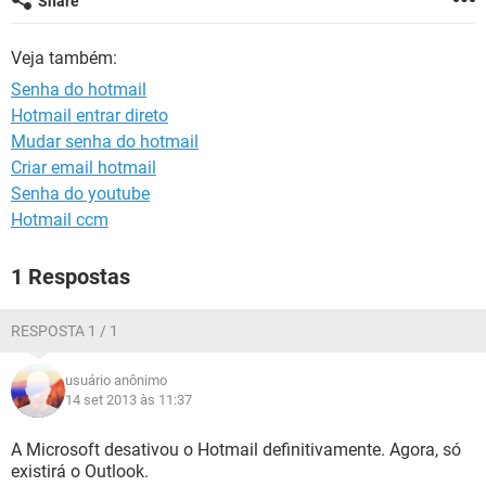
Share
GUIA DE COMPRAS
Veja também:
Senha do hotmail
Hotmail entrar direto
Mudar senha do hotmail
Criar email hotmail
Senha do youtube
Hotmail ccm
1 Respostas
RESPOSTA 1 / 1
usuário anônimo
14 set 2013 às 11:37
A Microsoft desativou o Hotmail definitivamente. Agora, só
existirá o Outlook.