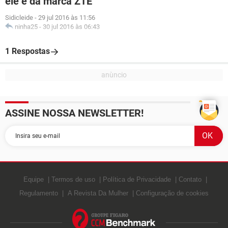
ele é da marca ZTE
Sidicleide
-
29 jul 2016 às 11:56
ninha25
-
30 jul 2016 às 06:43
1 Respostas
ASSINE NOSSA NEWSLETTER!
Equipe
Termos de uso
Política de Privacidade
Contato
Regulamento
A Revista Da Mulher
Configuração de cookies