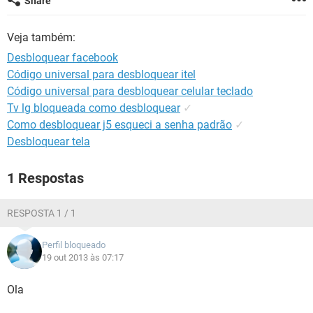
Share
GUIA DE COMPRAS
Veja também:
Desbloquear facebook
Código universal para desbloquear itel
Código universal para desbloquear celular teclado
Tv lg bloqueada como desbloquear
✓
Como desbloquear j5 esqueci a senha padrão
✓
Desbloquear tela
1 Respostas
RESPOSTA 1 / 1
Perfil bloqueado
19 out 2013 às 07:17
Ola