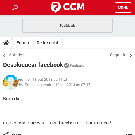
MENU
INÍCIO
JOGOS
WHATSAPP
DICAS
Fórum
Rede social
CELULAR
FACEBOOK
JOGOS
WHATSAPP
DOWNLOADS
Anterior
Seguinte
OUTLOOK
EXCEL
CELULAR
FACEBOOK
Desbloquear facebook
INSTAGRAM
JOGOS
GMAIL
WHATSAPP
Fechado
FÓRUM
OUTLOOK
EXCEL
GUIA DE COMPRAS
CELULAR
FACEBOOK
justino
- 18 out 2013 às 11:28
INSTAGRAM
JOGOS
GMAIL
WHATSAPP
GLOSSÁRIO
Perfil bloqueado -
19 out 2013 às 07:17
OUTLOOK
EXCEL
GUIA DE COMPRAS
CELULAR
FACEBOOK
INSTAGRAM
JOGOS
GMAIL
WHATSAPP
Bom dia,
OUTLOOK
EXCEL
GUIA DE COMPRAS
CELULAR
FACEBOOK
INSTAGRAM
GMAIL
OUTLOOK
EXCEL
GUIA DE COMPRAS
não consigo acessar meu facebook .... como faço?
INSTAGRAM
GMAIL