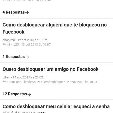
ninha25
-
15 mar 2020 às 05:42
4 Respostas
Como desbloquear alguém que te bloqueou no
Facebook
anônimo
-
12 set 2013 às 19:52
ninha25
-
13 set 2013 às 06:07
1 Respostas
Quero desbloquear um amigo no Facebook
Lilian
-
14 ago 2017 às 23:02
CreuzianeSilvadeSouzaquerodesbloquer
-
29 nov 2018 às 18:24
12 Respostas
Como desbloquear meu celular esqueci a senha