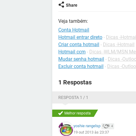
Share
Veja também:
Conta Hotmail
Hotmail entrar direto
-
Dicas -Hotmai
Criar conta hotmail
-
Dicas -Hotmail
Hotmail ccm
-
Dicas -WLM/MSN Me
Mudar senha hotmail
-
Dicas -Outlo
Excluir conta hotmail
-
Dicas -Outlo
1 Respostas
RESPOSTA 1 / 1
Melhor resposta
yoshie rangelsp
4
19 out 2013 às 23:37