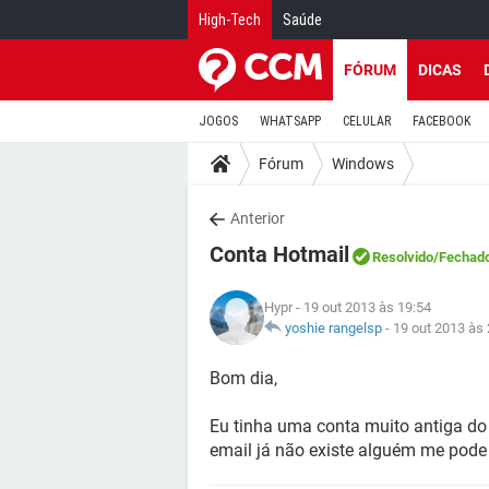
High-Tech
Saúde
FÓRUM
DICAS
JOGOS
WHATSAPP
CELULAR
FACEBOOK
Fórum
Windows
Anterior
Conta Hotmail
Resolvido
/Fechad
Hypr
- 19 out 2013 às 19:54
yoshie rangelsp
-
19 out 2013 às 
Bom dia,
Eu tinha uma conta muito antiga do h
email já não existe alguém me pode