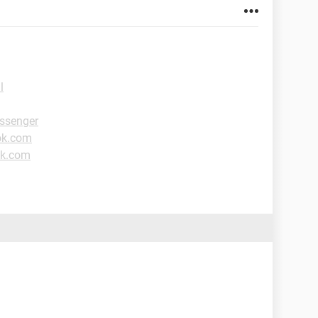
l
ssenger
ok.com
ok.com