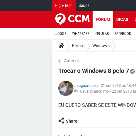
High-Tech
Saúde
FÓRUM
DICAS
JOGOS
WHATSAPP
CELULAR
FACEBOOK
Fórum
Windows
Anterior
Trocar o Windows 8 pelo 7
anjoguardiaorj
- 21 out 2013 às 16:4
usuário anônimo -
22 out 2013 à
EU QUERO SABER SE ESTE WINDO
Share