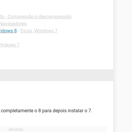
s - Compressão e descompressão
-Navegadores
indows 8
-
Dicas -Windows 7
Windows 7
r completamente o 8 para depois instalar o 7.