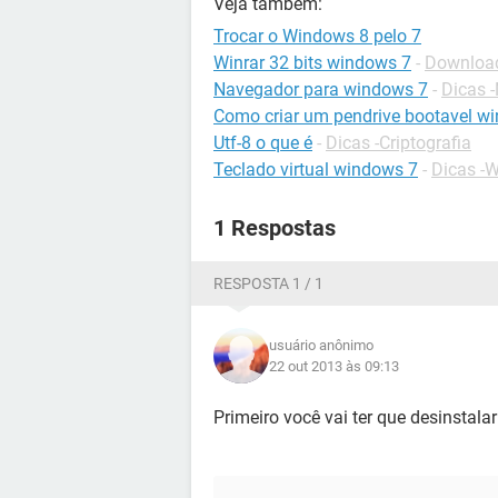
Veja também:
Trocar o Windows 8 pelo 7
Winrar 32 bits windows 7
-
Download
Navegador para windows 7
-
Dicas 
Como criar um pendrive bootavel w
Utf-8 o que é
-
Dicas -Criptografia
Teclado virtual windows 7
-
Dicas -
1 Respostas
RESPOSTA 1 / 1
usuário anônimo
22 out 2013 às 09:13
Primeiro você vai ter que desinstala