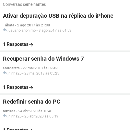
Conversas semelhantes
Ativar depuração USB na réplica do iPhone
Tábata
-
2 ago 2017 às 21:08
usuário anônimo
-
3 ago 2017 às 01:53
1 Respostas
Recuperar senha do Windows 7
Margarete
-
27 mai 2018 às 09:49
ninha25
-
28 mai 2018 às 05:25
1 Respostas
Redefinir senha do PC
tamires
-
24 abr 2020 às 13:48
ninha25
-
25 abr 2020 às 05:19