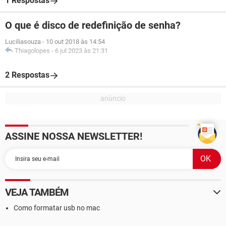
1 Respostas
O que é disco de redefinição de senha?
Luciliasouza
-
10 out 2018 às 14:54
Thiagolopes
-
6 jul 2023 às 21:31
2 Respostas
ASSINE NOSSA NEWSLETTER!
VEJA TAMBÉM
Como formatar usb no mac