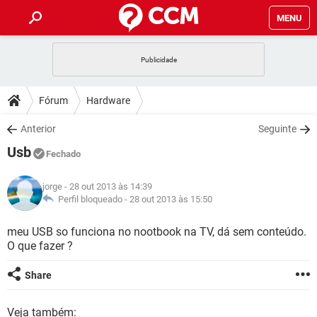
MENU
INÍCIO
JOGOS
WHATSAPP
DICAS
Fórum
Hardware
CELULAR
FACEBOOK
JOGOS
WHATSAPP
DOWNLOADS
Anterior
Seguinte
OUTLOOK
EXCEL
CELULAR
FACEBOOK
Usb
INSTAGRAM
JOGOS
GMAIL
WHATSAPP
Fechado
FÓRUM
OUTLOOK
EXCEL
GUIA DE COMPRAS
CELULAR
FACEBOOK
jorge
- 28 out 2013 às 14:39
INSTAGRAM
JOGOS
GMAIL
WHATSAPP
GLOSSÁRIO
Perfil bloqueado -
28 out 2013 às 15:50
OUTLOOK
EXCEL
GUIA DE COMPRAS
CELULAR
FACEBOOK
INSTAGRAM
JOGOS
GMAIL
WHATSAPP
meu USB so funciona no nootbook na TV, dá sem conteúdo.
OUTLOOK
EXCEL
O que fazer ?
GUIA DE COMPRAS
CELULAR
FACEBOOK
INSTAGRAM
GMAIL
OUTLOOK
EXCEL
Share
GUIA DE COMPRAS
INSTAGRAM
GMAIL
Veja também: