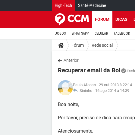
High-Tech
Santé-Médecine
FÓRUM
DICAS
JOGOS
WHATSAPP
CELULAR
FACEBOOK
Fórum
Rede social
Anterior
Recuperar email da Bol
Fech
Paulo Afonso
- 29 out 2013 à 22:14
Sininho -
16 ago 2014 à 14:39
Boa noite,
Por favor, preciso de dica para recu
Atenciosamente,