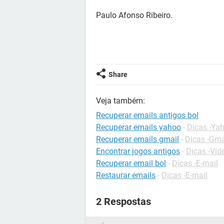
Paulo Afonso Ribeiro.
Share
Veja também:
Recuperar emails antigos bol
Recuperar emails yahoo
-
Dicas -Ya
Recuperar emails gmail
-
Dicas -Gma
Encontrar jogos antigos
-
Dicas -Vi
Recuperar email bol
-
Dicas -E-mail
Restaurar emails
-
Dicas -E-mail
2 Respostas