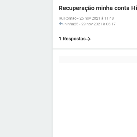
Recuperação minha conta H
RuiRomao
-
26 nov 2021 à 11:48
ninha25
-
29 nov 2021 à 06:17
1 Respostas