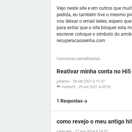
Vejo neste site e em outros que mu
pedida, eu também tive o mesmo pr
vou deixar o email deles, espero q
para evitar que o site bloquei esta
escrever coloque o símbolo do arrob
recuperacaosenha.com
Conversas semelhantes
Reativar minha conta no Hi5
julianne
-
28 set 2021 à 11:37
ninha25
-
29 set 2021 à 05:52
1 Respostas
como revejo o meu antigo hi
carla reis
-
27 nov 2014 à 19:52