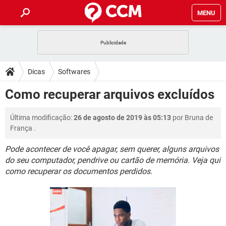
MENU
INÍCIO
JOGOS
WHATSAPP
DICAS
Dicas
Softwares
CELULAR
FACEBOOK
JOGOS
WHATSAPP
DOWNLOADS
Como recuperar arquivos excluídos
OUTLOOK
EXCEL
CELULAR
FACEBOOK
INSTAGRAM
JOGOS
GMAIL
WHATSAPP
FÓRUM
Última modificação:
26 de agosto de 2019 às 05:13
por
Bruna de
OUTLOOK
EXCEL
GUIA DE COMPRAS
CELULAR
FACEBOOK
França
.
INSTAGRAM
JOGOS
GMAIL
WHATSAPP
GLOSSÁRIO
OUTLOOK
EXCEL
Pode acontecer de você apagar, sem querer, alguns arquivos
GUIA DE COMPRAS
CELULAR
FACEBOOK
do seu computador, pendrive ou cartão de memória. Veja qui
INSTAGRAM
JOGOS
GMAIL
WHATSAPP
OUTLOOK
EXCEL
como recuperar os documentos perdidos.
GUIA DE COMPRAS
CELULAR
FACEBOOK
INSTAGRAM
GMAIL
OUTLOOK
EXCEL
GUIA DE COMPRAS
INSTAGRAM
GMAIL