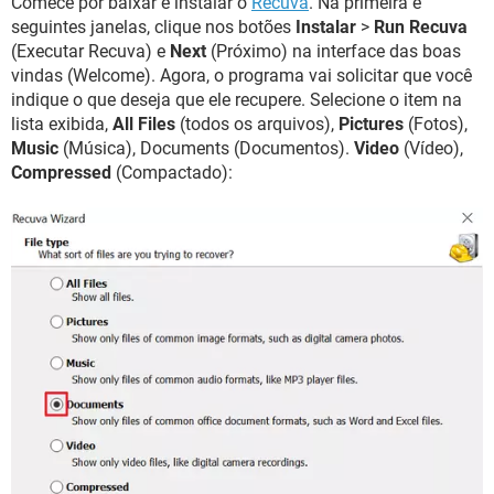
Comece por baixar e instalar o
Recuva
. Na primeira e
seguintes janelas, clique nos botões
Instalar
>
Run Recuva
(Executar Recuva) e
Next
(Próximo) na interface das boas
vindas (Welcome). Agora, o programa vai solicitar que você
indique o que deseja que ele recupere. Selecione o item na
lista exibida,
All Files
(todos os arquivos),
Pictures
(Fotos),
Music
(Música), Documents (Documentos).
Video
(Vídeo),
Compressed
(Compactado):