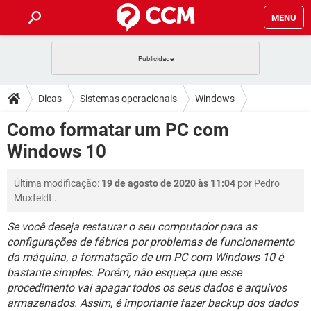
MENU
INÍCIO
JOGOS
WHATSAPP
DICAS
Dicas
Sistemas operacionais
Windows
CELULAR
FACEBOOK
JOGOS
WHATSAPP
DOWNLOADS
Como formatar um PC com
Windows 10
OUTLOOK
EXCEL
CELULAR
FACEBOOK
Windows 10
INSTAGRAM
JOGOS
GMAIL
WHATSAPP
FÓRUM
OUTLOOK
EXCEL
GUIA DE COMPRAS
CELULAR
FACEBOOK
Última modificação:
19 de agosto de 2020 às 11:04
por
Pedro
INSTAGRAM
JOGOS
GMAIL
WHATSAPP
GLOSSÁRIO
OUTLOOK
Muxfeldt
.
EXCEL
GUIA DE COMPRAS
CELULAR
FACEBOOK
INSTAGRAM
JOGOS
GMAIL
WHATSAPP
Se você deseja restaurar o seu computador para as
OUTLOOK
EXCEL
configurações de fábrica por problemas de funcionamento
GUIA DE COMPRAS
CELULAR
FACEBOOK
da máquina, a formatação de um PC com Windows 10 é
INSTAGRAM
GMAIL
OUTLOOK
EXCEL
bastante simples. Porém, não esqueça que esse
GUIA DE COMPRAS
procedimento vai apagar todos os seus dados e arquivos
INSTAGRAM
GMAIL
armazenados. Assim, é importante fazer backup dos dados