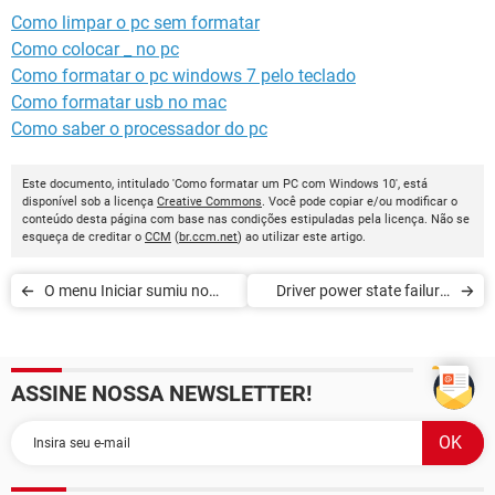
Como limpar o pc sem formatar
Como colocar _ no pc
Como formatar o pc windows 7 pelo teclado
Como formatar usb no mac
Como saber o processador do pc
Este documento, intitulado 'Como formatar um PC com Windows 10', está
disponível sob a licença
Creative Commons
. Você pode copiar e/ou modificar o
conteúdo desta página com base nas condições estipuladas pela licença. Não se
esqueça de creditar o
CCM
(
br.ccm.net
) ao utilizar este artigo.
O menu Iniciar sumiu no
Driver power state failure:
Windows 10
como resolver o erro no
Windows 10
ASSINE NOSSA NEWSLETTER!