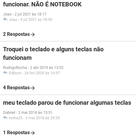
funcionar. NÃO É NOTEBOOK
Joao
-
2 jul 2021 às 18:17
Joao
-
5 jul 2021 às 18:59
2 Respostas
Troquei o teclado e alguns teclas não
funcionam
RodrigoRocha
-
2 abr 2019 às 13:52
Edilson
-
24 fev 2020 às 10:37
4 Respostas
meu teclado parou de funcionar algumas teclas
Gabriel
-
2 mai 2018 às 15:51
ninha25
-
2 mai 2018 às 20:29
1 Respostas