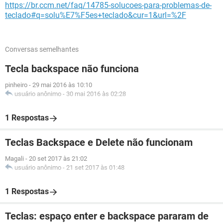
https://br.ccm.net/faq/14785-solucoes-para-problemas-de-
teclado#q=solu%E7%F5es+teclado&cur=1&url=%2F
Conversas semelhantes
Tecla backspace não funciona
pinheiro
-
29 mai 2016 às 10:10
usuário anônimo
-
30 mai 2016 às 02:28
1 Respostas
Teclas Backspace e Delete não funcionam
Magali
-
20 set 2017 às 21:02
usuário anônimo
-
21 set 2017 às 01:48
1 Respostas
Teclas: espaço enter e backspace pararam de