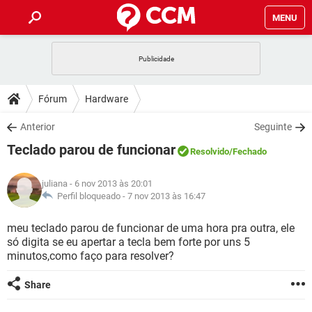
MENU
INÍCIO
JOGOS
WHATSAPP
DICAS
Fórum
Hardware
CELULAR
FACEBOOK
JOGOS
WHATSAPP
DOWNLOADS
Anterior
Seguinte
OUTLOOK
EXCEL
CELULAR
FACEBOOK
Teclado parou de funcionar
INSTAGRAM
JOGOS
GMAIL
WHATSAPP
Resolvido
/Fechado
FÓRUM
OUTLOOK
EXCEL
GUIA DE COMPRAS
CELULAR
FACEBOOK
juliana
- 6 nov 2013 às 20:01
INSTAGRAM
JOGOS
GMAIL
WHATSAPP
GLOSSÁRIO
Perfil bloqueado -
7 nov 2013 às 16:47
OUTLOOK
EXCEL
GUIA DE COMPRAS
CELULAR
FACEBOOK
INSTAGRAM
JOGOS
GMAIL
WHATSAPP
meu teclado parou de funcionar de uma hora pra outra, ele
OUTLOOK
EXCEL
só digita se eu apertar a tecla bem forte por uns 5
GUIA DE COMPRAS
CELULAR
FACEBOOK
minutos,como faço para resolver?
INSTAGRAM
GMAIL
OUTLOOK
EXCEL
GUIA DE COMPRAS
Share
INSTAGRAM
GMAIL