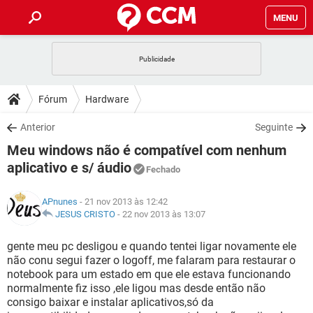
MENU
INÍCIO
JOGOS
WHATSAPP
DICAS
Fórum
Hardware
CELULAR
FACEBOOK
JOGOS
WHATSAPP
DOWNLOADS
Anterior
Seguinte
OUTLOOK
EXCEL
CELULAR
FACEBOOK
Meu windows não é compatível com nenhum
INSTAGRAM
JOGOS
GMAIL
WHATSAPP
FÓRUM
OUTLOOK
EXCEL
aplicativo e s/ áudio
Fechado
GUIA DE COMPRAS
CELULAR
FACEBOOK
INSTAGRAM
JOGOS
GMAIL
WHATSAPP
GLOSSÁRIO
OUTLOOK
EXCEL
APnunes
- 21 nov 2013 às 12:42
GUIA DE COMPRAS
CELULAR
FACEBOOK
JESUS CRISTO
-
22 nov 2013 às 13:07
INSTAGRAM
JOGOS
GMAIL
WHATSAPP
OUTLOOK
EXCEL
gente meu pc desligou e quando tentei ligar novamente ele
GUIA DE COMPRAS
CELULAR
FACEBOOK
INSTAGRAM
GMAIL
não conu segui fazer o logoff, me falaram para restaurar o
OUTLOOK
EXCEL
notebook para um estado em que ele estava funcionando
GUIA DE COMPRAS
normalmente fiz isso ,ele ligou mas desde então não
INSTAGRAM
GMAIL
consigo baixar e instalar aplicativos,só da