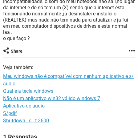
incompatibilidade. o som do meu notebook não saii,no lugar
GUIA DE COMPRAS
da internet e do só tem um (X) sendo que a internet esta
funcionando normalmente ,ja desinstalei e instalei o
(REALTEK) mas nada,não tem nada para atualizar e ja fui
em meu computador dispositivos de drives e esta normal
laa .
o que faço ?
Share
Veja também:
Meu windows não é compatível com nenhum aplicativo e s/
áudio
Qual é a tecla windows
Não é um aplicativo win32 válido windows 7
Aplicativo de audio
S/pdif
Shutdown - s - t 3600
1 Respostas