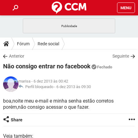
MENU
INÍCIO
JOGOS
WHATSAPP
DICAS
Fórum
Rede social
CELULAR
FACEBOOK
JOGOS
WHATSAPP
DOWNLOADS
Anterior
Seguinte
OUTLOOK
EXCEL
CELULAR
FACEBOOK
Não consigo entrar no facebook
INSTAGRAM
JOGOS
GMAIL
WHATSAPP
Fechado
FÓRUM
OUTLOOK
EXCEL
GUIA DE COMPRAS
CELULAR
FACEBOOK
marisa
- 6 dez 2013 às 00:42
INSTAGRAM
JOGOS
GMAIL
WHATSAPP
GLOSSÁRIO
Perfil bloqueado -
6 dez 2013 às 09:30
OUTLOOK
EXCEL
GUIA DE COMPRAS
CELULAR
FACEBOOK
INSTAGRAM
JOGOS
GMAIL
WHATSAPP
boa,noite meu e-mail e minha senha estão corretos
OUTLOOK
EXCEL
porém,não consigo acessar o que fazer.
GUIA DE COMPRAS
CELULAR
FACEBOOK
INSTAGRAM
GMAIL
OUTLOOK
EXCEL
Share
GUIA DE COMPRAS
INSTAGRAM
GMAIL
Veja também: