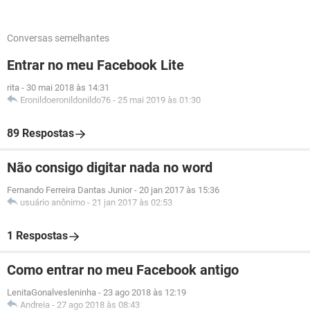
Conversas semelhantes
Entrar no meu Facebook Lite
rita
-
30 mai 2018 às 14:31
Eronildoeronildonildo76
-
25 mai 2019 às 01:30
89 Respostas
Não consigo digitar nada no word
Fernando Ferreira Dantas Junior
-
20 jan 2017 às 15:36
usuário anônimo
-
21 jan 2017 às 02:53
1 Respostas
Como entrar no meu Facebook antigo
LenitaGonalvesleninha
-
23 ago 2018 às 12:19
Andreia
-
27 ago 2018 às 08:43