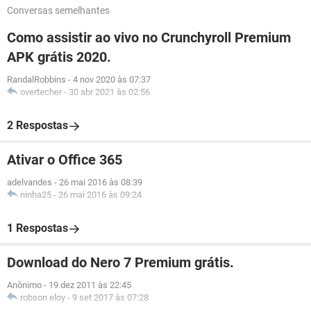
Conversas semelhantes
Como assistir ao vivo no Crunchyroll Premium
APK grátis 2020.
RandalRobbins
-
4 nov 2020 às 07:37
overtecher
-
30 abr 2021 às 02:56
2 Respostas
Ativar o Office 365
adelvandes
-
26 mai 2016 às 08:39
ninha25
-
26 mai 2016 às 09:24
1 Respostas
Download do Nero 7 Premium grátis.
Anônimo
-
19 dez 2011 às 22:45
robson eloy
-
9 set 2017 às 07:28