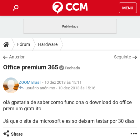
MENU
INÍCIO
JOGOS
WHATSAPP
DICAS
Fórum
Hardware
CELULAR
FACEBOOK
JOGOS
WHATSAPP
DOWNLOADS
Anterior
Seguinte
OUTLOOK
EXCEL
CELULAR
FACEBOOK
Office premium 365
INSTAGRAM
JOGOS
GMAIL
WHATSAPP
Fechado
FÓRUM
OUTLOOK
EXCEL
GUIA DE COMPRAS
CELULAR
FACEBOOK
ZOOM Brasil
- 10 dez 2013 às 15:11
INSTAGRAM
JOGOS
GMAIL
WHATSAPP
GLOSSÁRIO
usuário anônimo -
10 dez 2013 às 15:16
OUTLOOK
EXCEL
GUIA DE COMPRAS
CELULAR
FACEBOOK
INSTAGRAM
JOGOS
GMAIL
WHATSAPP
olá gpstaria de saber como funciona o download do office
OUTLOOK
EXCEL
premium gratuito.
GUIA DE COMPRAS
CELULAR
FACEBOOK
INSTAGRAM
GMAIL
Já que o site da microsoft eles so deixam testar por 30 dias.
OUTLOOK
EXCEL
GUIA DE COMPRAS
INSTAGRAM
GMAIL
Share