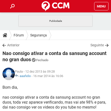
MENU
INÍCIO
JOGOS
WHATSAPP
DICAS
Fórum
Segurança
CELULAR
FACEBOOK
JOGOS
WHATSAPP
DOWNLOADS
Anterior
Seguinte
OUTLOOK
EXCEL
CELULAR
FACEBOOK
Nao consigo ativar a conta da sansung account
INSTAGRAM
JOGOS
GMAIL
WHATSAPP
FÓRUM
OUTLOOK
EXCEL
no gran duos
Fechado
GUIA DE COMPRAS
CELULAR
FACEBOOK
INSTAGRAM
JOGOS
GMAIL
WHATSAPP
GLOSSÁRIO
OUTLOOK
EXCEL
Paula
- 12 dez 2013 às 09:28
GUIA DE COMPRAS
CELULAR
FACEBOOK
aaafelix
-
16 mar 2014 às 16:06
INSTAGRAM
JOGOS
GMAIL
WHATSAPP
OUTLOOK
EXCEL
Bom dia,
GUIA DE COMPRAS
CELULAR
FACEBOOK
INSTAGRAM
GMAIL
OUTLOOK
EXCEL
nao consigo ativar a conta da sansung account no gran
GUIA DE COMPRAS
duos, toda vez aparece verificando, mas vai ate 98% e para,
INSTAGRAM
GMAIL
dai nao consigo ver os videos do you tube no mesmo!