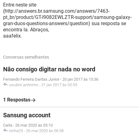
Entre neste site
(http://answers.br.samsung.com/answers/7463-
pt_br/product/GT-I9082EWLZTR-support/samsung-galaxy-
gran-duos-questions-answers/question) sua resposta se
encontra la. Abraços,
aaafelix.
Conversas semelhantes
Não consigo digitar nada no word
Fernando Ferreira Dantas Junior
-
20 jan 2017 às 15:36
usuário anônimo
-
21 jan 2017 às 02:53
1 Respostas
Sansung account
Carla
-
26 mar 2020 às 05:10
ninha25
-
26 mar 2020 às 06:38