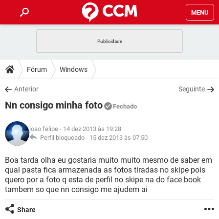
MENU
INÍCIO
JOGOS
WHATSAPP
DICAS
Fórum
Windows
CELULAR
FACEBOOK
JOGOS
WHATSAPP
DOWNLOADS
Anterior
Seguinte
OUTLOOK
EXCEL
CELULAR
FACEBOOK
Nn consigo minha foto
INSTAGRAM
JOGOS
GMAIL
WHATSAPP
Fechado
FÓRUM
OUTLOOK
EXCEL
GUIA DE COMPRAS
CELULAR
FACEBOOK
joao felipe
- 14 dez 2013 às 19:28
INSTAGRAM
JOGOS
GMAIL
WHATSAPP
GLOSSÁRIO
Perfil bloqueado -
15 dez 2013 às 07:50
OUTLOOK
EXCEL
GUIA DE COMPRAS
CELULAR
FACEBOOK
INSTAGRAM
JOGOS
GMAIL
WHATSAPP
Boa tarda olha eu gostaria muito muito mesmo de saber em
OUTLOOK
EXCEL
qual pasta fica armazenada as fotos tiradas no skipe pois
GUIA DE COMPRAS
CELULAR
FACEBOOK
quero por a foto q esta de perfil no skipe na do face book
INSTAGRAM
GMAIL
tambem so que nn consigo me ajudem ai
OUTLOOK
EXCEL
GUIA DE COMPRAS
INSTAGRAM
GMAIL
Share