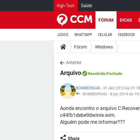
High-Tech
Saúde
FÓRUM
DICAS
JOGOS
WHATSAPP
CELULAR
FACEBOOK
Fórum
Windows
Anterior
Arquivo
Resolvido
/Fechado
BOMBEIRO40
- 31 dez 2013 às 01:1
BOMBEIRO40 -
8 jan 2014 às 19
Aonde encontro o arquivo C:Recove
c44fb1debe9dwinre.wim.
Alguém pode me informar???
Share