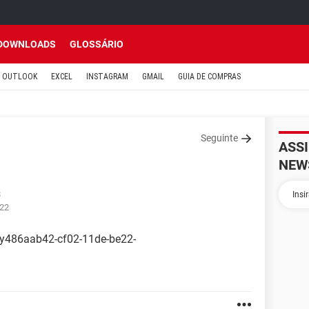
DOWNLOADS
GLOSSÁRIO
OUTLOOK
EXCEL
INSTAGRAM
GMAIL
GUIA DE COMPRAS
Seguinte
ASS
NEW
8
:22
ry486aab42-cf02-11de-be22-