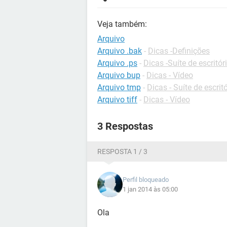
Veja também:
Arquivo
Arquivo .bak
-
Dicas -Definições
Arquivo .ps
-
Dicas -Suíte de escritór
Arquivo bup
-
Dicas - Vídeo
Arquivo tmp
-
Dicas - Suíte de escrit
Arquivo tiff
-
Dicas - Vídeo
3 Respostas
RESPOSTA 1 / 3
Perfil bloqueado
1 jan 2014 às 05:00
Ola