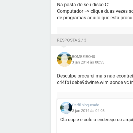
Na pasta do seu disco C:
Computador => clique duas vezes so
de programas aquilo que está proc
RESPOSTA 2 / 3
BOMBEIRO40
3 jan 2014 às 00:55
Desculpe procurei mais nao econtr
c44fb1debe9dwinre.wim aonde vc i
Perfil bloqueado
3 jan 2014 às 04:08
Ola copie e cole o endereço do arqu