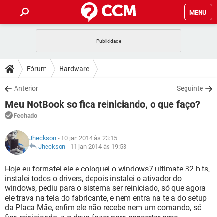
MENU
INÍCIO
JOGOS
WHATSAPP
DICAS
Fórum
Hardware
CELULAR
FACEBOOK
JOGOS
WHATSAPP
DOWNLOADS
Anterior
Seguinte
OUTLOOK
EXCEL
CELULAR
FACEBOOK
Meu NotBook so fica reiniciando, o que faço?
INSTAGRAM
JOGOS
GMAIL
WHATSAPP
FÓRUM
OUTLOOK
EXCEL
Fechado
GUIA DE COMPRAS
CELULAR
FACEBOOK
INSTAGRAM
JOGOS
GMAIL
WHATSAPP
GLOSSÁRIO
OUTLOOK
Jheckson
- 10 jan 2014 às 23:15
EXCEL
GUIA DE COMPRAS
CELULAR
FACEBOOK
Jheckson
-
11 jan 2014 às 19:53
INSTAGRAM
JOGOS
GMAIL
WHATSAPP
OUTLOOK
EXCEL
Hoje eu formatei ele e coloquei o windows7 ultimate 32 bits,
GUIA DE COMPRAS
CELULAR
FACEBOOK
instalei todos o drivers, depois instalei o ativador do
INSTAGRAM
GMAIL
windows, pediu para o sistema ser reiniciado, só que agora
OUTLOOK
EXCEL
GUIA DE COMPRAS
ele trava na tela do fabricante, e nem entra na tela do setup
INSTAGRAM
GMAIL
da Placa Mãe, enfim ele não recebe nem um comando, só