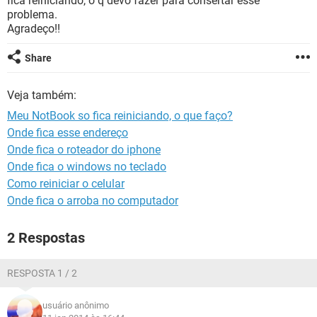
fica reiniciando, o q devo fazer para consertar esse
GUIA DE COMPRAS
problema.
Agradeço!!
Share
Veja também:
Meu NotBook so fica reiniciando, o que faço?
Onde fica esse endereço
Onde fica o roteador do iphone
Onde fica o windows no teclado
Como reiniciar o celular
Onde fica o arroba no computador
2 Respostas
RESPOSTA 1 / 2
usuário anônimo