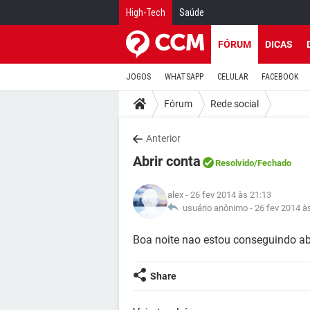
High-Tech
Saúde
FÓRUM
DICAS
JOGOS
WHATSAPP
CELULAR
FACEBOOK
Fórum
Rede social
Anterior
Abrir conta
Resolvido
/Fechado
alex
- 26 fev 2014 às 21:13
usuário anônimo -
26 fev 2014 à
Boa noite nao estou conseguindo ab
Share