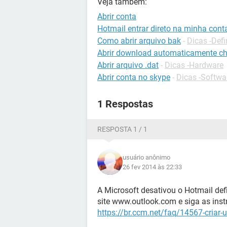
Veja também:
Abrir conta
Hotmail entrar direto na minha cont
Como abrir arquivo bak
-
Dicas -Defi
Abrir download automaticamente c
Abrir arquivo .dat
-
Dicas -Hardware
Abrir conta no skype
-
Dicas -Softwa
1 Respostas
RESPOSTA 1 / 1
usuário anônimo
26 fev 2014 às 22:33
A Microsoft desativou o Hotmail defi
site www.outlook.com e siga as inst
https://br.ccm.net/faq/14567-criar