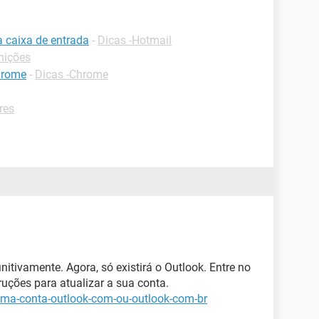
a caixa de entrada
-
Dicas -Hotmail
nições
hrome
-
Dicas -Chrome
res
nitivamente. Agora, só existirá o Outlook. Entre no
ruções para atualizar a sua conta.
-uma-conta-outlook-com-ou-outlook-com-br