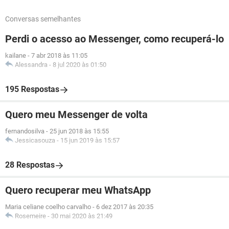
Conversas semelhantes
Perdi o acesso ao Messenger, como recuperá-lo
kailane
-
7 abr 2018 às 11:05
Alessandra
-
8 jul 2020 às 01:50
195 Respostas
Quero meu Messenger de volta
fernandosilva
-
25 jun 2018 às 15:55
Jessicasouza
-
15 jun 2019 às 15:57
28 Respostas
Quero recuperar meu WhatsApp
Maria celiane coelho carvalho
-
6 dez 2017 às 20:35
Rosemeire
-
30 mai 2020 às 21:49