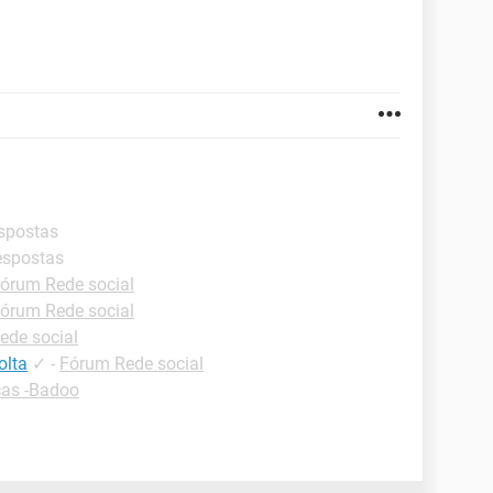
espostas
espostas
órum Rede social
órum Rede social
ede social
olta
✓
-
Fórum Rede social
cas -Badoo