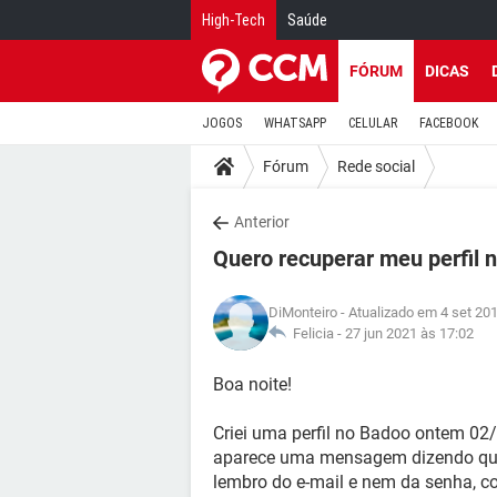
High-Tech
Saúde
FÓRUM
DICAS
JOGOS
WHATSAPP
CELULAR
FACEBOOK
Fórum
Rede social
Anterior
Quero recuperar meu perfil 
DiMonteiro
- Atualizado em 4 set 20
Felicia -
27 jun 2021 às 17:02
Boa noite!
Criei uma perfil no Badoo ontem 02/
aparece uma mensagem dizendo qu
lembro do e-mail e nem da senha, c