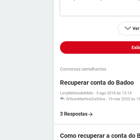
Ver
Exib
Conversas semelhantes
Recuperar conta do Badoo
LevyBelisiodeMelo
-
5 ago 2018 às 13:14
WilsonMartinsDaSilva
-
19 mar 2020 às 1
3 Respostas
Como recuperar a conta do 