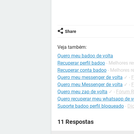
Share
Veja também:
Quero meu badoo de volta
Recuperar perfil badoo
- Melhores r
Recuperar conta badoo
- Melhores r
Quero meu messenger de volta
✓
-
F
Quero meu Messenger de volta
✓
-
F
Quero meu zap de volta
✓
-
Fórum R
Quero recuperar meu whatsapp de v
Suporte badoo perfil bloqueado
-
Di
11 Respostas