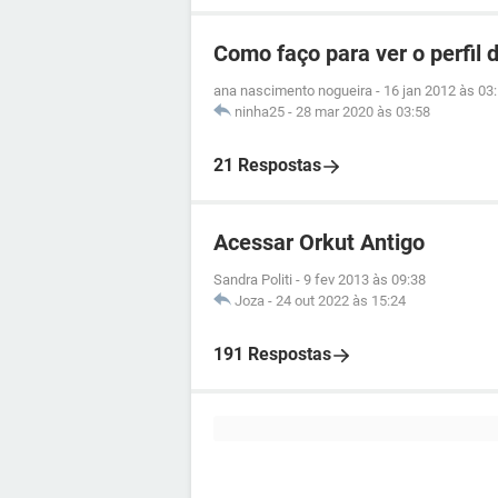
Como faço para ver o perfil
ana nascimento nogueira
-
16 jan 2012 às 03
ninha25
-
28 mar 2020 às 03:58
21 Respostas
Acessar Orkut Antigo
Sandra Politi
-
9 fev 2013 às 09:38
Joza
-
24 out 2022 às 15:24
191 Respostas