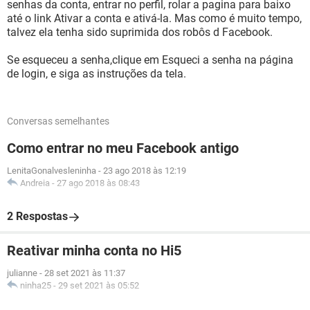
senhas da conta, entrar no perfil, rolar a pagina para baixo
até o link Ativar a conta e ativá-la. Mas como é muito tempo,
talvez ela tenha sido suprimida dos robôs d Facebook.
Se esqueceu a senha,clique em Esqueci a senha na página
de login, e siga as instruções da tela.
Conversas semelhantes
Como entrar no meu Facebook antigo
LenitaGonalvesleninha
-
23 ago 2018 às 12:19
Andreia
-
27 ago 2018 às 08:43
2 Respostas
Reativar minha conta no Hi5
julianne
-
28 set 2021 às 11:37
ninha25
-
29 set 2021 às 05:52