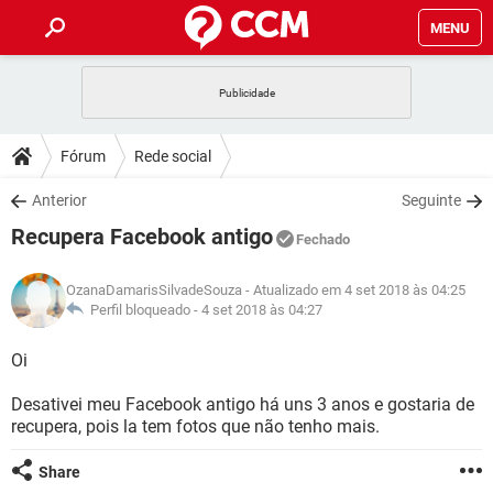
MENU
INÍCIO
JOGOS
WHATSAPP
DICAS
Fórum
Rede social
CELULAR
FACEBOOK
JOGOS
WHATSAPP
DOWNLOADS
Anterior
Seguinte
OUTLOOK
EXCEL
CELULAR
FACEBOOK
Recupera Facebook antigo
INSTAGRAM
JOGOS
GMAIL
WHATSAPP
Fechado
FÓRUM
OUTLOOK
EXCEL
GUIA DE COMPRAS
CELULAR
FACEBOOK
OzanaDamarisSilvadeSouza
- Atualizado em 4 set 2018 às 04:25
INSTAGRAM
JOGOS
GMAIL
WHATSAPP
GLOSSÁRIO
Perfil bloqueado -
4 set 2018 às 04:27
OUTLOOK
EXCEL
GUIA DE COMPRAS
CELULAR
FACEBOOK
INSTAGRAM
JOGOS
GMAIL
WHATSAPP
Oi
OUTLOOK
EXCEL
GUIA DE COMPRAS
CELULAR
FACEBOOK
Desativei meu Facebook antigo há uns 3 anos e gostaria de
INSTAGRAM
GMAIL
recupera, pois la tem fotos que não tenho mais.
OUTLOOK
EXCEL
GUIA DE COMPRAS
INSTAGRAM
GMAIL
Share