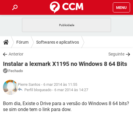
MENU
INÍCIO
JOGOS
WHATSAPP
DICAS
Fórum
Softwares e aplicativos
CELULAR
FACEBOOK
JOGOS
WHATSAPP
DOWNLOADS
Anterior
Seguinte
OUTLOOK
EXCEL
CELULAR
FACEBOOK
Instalar a lexmark X1195 no Windows 8 64 Bits
INSTAGRAM
JOGOS
GMAIL
WHATSAPP
FÓRUM
OUTLOOK
EXCEL
Fechado
GUIA DE COMPRAS
CELULAR
FACEBOOK
INSTAGRAM
JOGOS
GMAIL
WHATSAPP
GLOSSÁRIO
OUTLOOK
Pierre Santos
- 6 mar 2014 às 11:55
EXCEL
GUIA DE COMPRAS
CELULAR
FACEBOOK
Perfil bloqueado -
6 mar 2014 às 14:27
INSTAGRAM
JOGOS
GMAIL
WHATSAPP
OUTLOOK
EXCEL
Bom dia, Existe o Drive para a versão do Windows 8 64 bits?
GUIA DE COMPRAS
CELULAR
FACEBOOK
se sim onde tem o link para dow.
INSTAGRAM
GMAIL
OUTLOOK
EXCEL
GUIA DE COMPRAS
INSTAGRAM
GMAIL