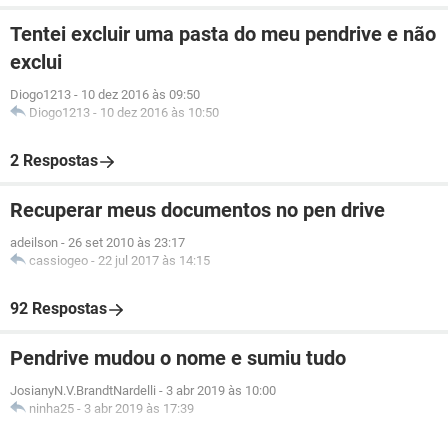
Tentei excluir uma pasta do meu pendrive e não
exclui
Diogo1213
-
10 dez 2016 às 09:50
Diogo1213
-
10 dez 2016 às 10:50
2 Respostas
Recuperar meus documentos no pen drive
adeilson
-
26 set 2010 às 23:17
cassiogeo
-
22 jul 2017 às 14:15
92 Respostas
Pendrive mudou o nome e sumiu tudo
JosianyN.V.BrandtNardelli
-
3 abr 2019 às 10:00
ninha25
-
3 abr 2019 às 17:39