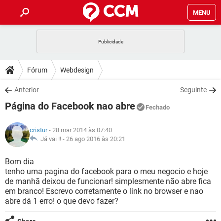
MENU
INÍCIO
JOGOS
WHATSAPP
DICAS
Fórum
Webdesign
CELULAR
FACEBOOK
JOGOS
WHATSAPP
DOWNLOADS
Anterior
Seguinte
OUTLOOK
EXCEL
CELULAR
FACEBOOK
Página do Facebook nao abre
INSTAGRAM
JOGOS
GMAIL
WHATSAPP
Fechado
FÓRUM
OUTLOOK
EXCEL
GUIA DE COMPRAS
CELULAR
FACEBOOK
cristur
- 28 mar 2014 às 07:40
INSTAGRAM
JOGOS
GMAIL
WHATSAPP
GLOSSÁRIO
Já vai !! -
26 ago 2016 às 20:21
OUTLOOK
EXCEL
GUIA DE COMPRAS
CELULAR
FACEBOOK
INSTAGRAM
JOGOS
GMAIL
WHATSAPP
Bom dia
OUTLOOK
EXCEL
tenho uma pagina do facebook para o meu negocio e hoje
GUIA DE COMPRAS
CELULAR
FACEBOOK
de manhã deixou de funcionar! simplesmente não abre fica
INSTAGRAM
GMAIL
em branco! Escrevo corretamente o link no browser e nao
OUTLOOK
EXCEL
GUIA DE COMPRAS
abre dá 1 erro! o que devo fazer?
INSTAGRAM
GMAIL