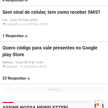
4 Respostas
Sem sinal de celular, tem como receber SMS?
Yas
-
3 nov 2019 às 20:05
ninha25
-
4 nov 2019 às 05:18
1 Respostas
Quero código para vale presentes no Google
play Store
Mateus
-
16 jun 2019 às 16:06
Mayara
-
17 jul 2020 às 20:35
23 Respostas
ASSINE NOSSA NEWSLETTER!