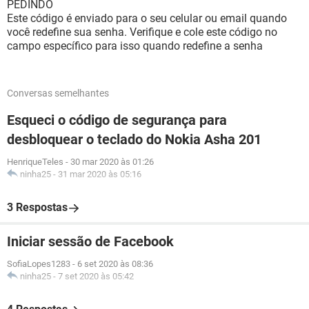
PEDINDO
Este código é enviado para o seu celular ou email quando
você redefine sua senha. Verifique e cole este código no
campo específico para isso quando redefine a senha
Conversas semelhantes
Esqueci o código de segurança para
desbloquear o teclado do Nokia Asha 201
HenriqueTeles
-
30 mar 2020 às 01:26
ninha25
-
31 mar 2020 às 05:16
3 Respostas
Iniciar sessão de Facebook
SofiaLopes1283
-
6 set 2020 às 08:36
ninha25
-
7 set 2020 às 05:42