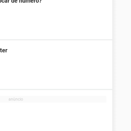
rocar de número?
ter