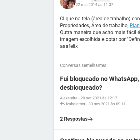
22 mai 2014 às 11:07
Clique na tela (área de trabalho) co
Propriedades, Área de trabalho,
Plan
Outra maneira que acho mais fácil é
imagem escolhida e optar por "Defin
aaafelix
Conversas semelhantes
Fui bloqueado no WhatsApp, 
desbloqueado?
Alexandre
-
20 set 2021 às 12:17
izabelamor
-
30 nov 2021 às 09:11
2 Respostas