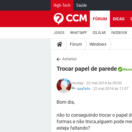
High-Tech
Saúde
FÓRUM
DICAS
JOGOS
WHATSAPP
CELULAR
FACEBOOK
Fórum
Windows
Anterior
Trocar papel de parede
Reso
nicotay
- 22 mai 2014 às 09:00
aaafelix
-
22 mai 2014 às 11:07
Bom dia,
não to conseguindo trocar o papel d
formas e não troca,alguem pode me
esteja faltando?