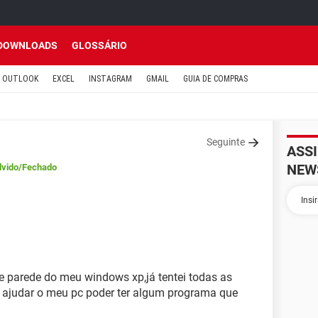
DOWNLOADS
GLOSSÁRIO
OUTLOOK
EXCEL
INSTAGRAM
GMAIL
GUIA DE COMPRAS
Seguinte
ASS
NEW
lvido
/Fechado
e parede do meu windows xp,já tentei todas as
 ajudar o meu pc poder ter algum programa que