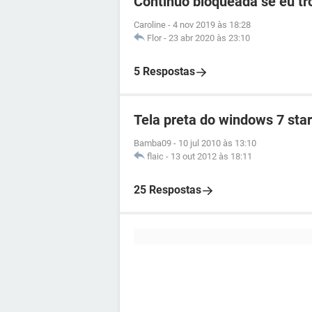
Continuo bloqueada se eu t
Caroline
-
4 nov 2019 às 18:28
Flor
-
23 abr 2020 às 23:10
5 Respostas
Tela preta do windows 7 star
Bamba09
-
10 jul 2010 às 13:10
flaic
-
13 out 2012 às 18:11
25 Respostas