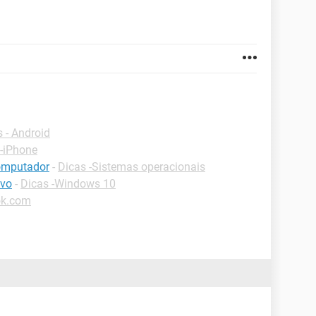
 - Android
 -iPhone
computador
-
Dicas -Sistemas operacionais
ivo
-
Dicas -Windows 10
ok.com