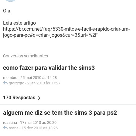
Ola
Leia este artigo
https://br.ccm.net/faq/5330-mitos-e-facil-e-rapido-criar-um-
jogo-para-pc#q=criar+jogos&cur=3&url=%2F
Conversas semelhantes
como fazer para validar the sims3
membro
-
25 mai 2010 às 14:28
grgrgrgrg
-
2 jan 2013 às 17:27
170 Respostas
alguem me diz se tem the sims 3 para ps2
rossana
-
17 mai 2010 às 20:20
roana
-
15 dez 2013 às 13:26