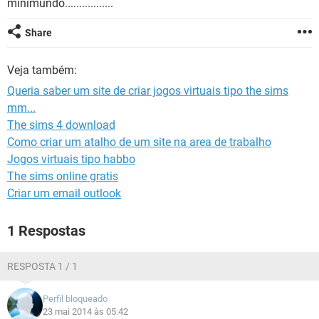
minimundo.................
GUIA DE COMPRAS
Share
Veja também:
Queria saber um site de criar jogos virtuais tipo the sims
mm...
The sims 4 download
Como criar um atalho de um site na area de trabalho
Jogos virtuais tipo habbo
The sims online gratis
Criar um email outlook
1 Respostas
RESPOSTA 1 / 1
Perfil bloqueado
23 mai 2014 às 05:42