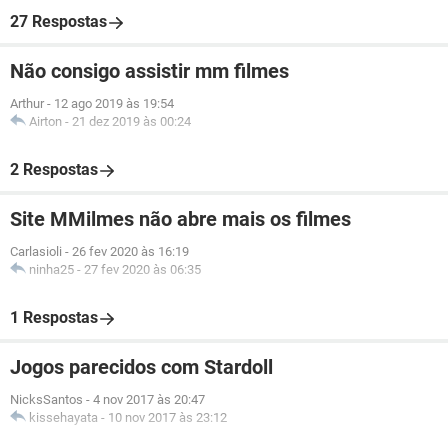
27 Respostas
Não consigo assistir mm filmes
Arthur
-
12 ago 2019 às 19:54
Airton
-
21 dez 2019 às 00:24
2 Respostas
Site MMilmes não abre mais os filmes
Carlasioli
-
26 fev 2020 às 16:19
ninha25
-
27 fev 2020 às 06:35
1 Respostas
Jogos parecidos com Stardoll
NicksSantos
-
4 nov 2017 às 20:47
kissehayata
-
10 nov 2017 às 23:12