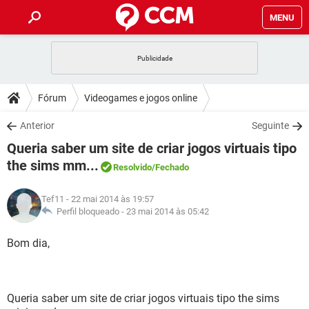
MENU
INÍCIO
JOGOS
WHATSAPP
DICAS
Fórum
Videogames e jogos online
CELULAR
FACEBOOK
JOGOS
WHATSAPP
DOWNLOADS
Anterior
Seguinte
OUTLOOK
EXCEL
CELULAR
FACEBOOK
Queria saber um site de criar jogos virtuais tipo
INSTAGRAM
JOGOS
GMAIL
WHATSAPP
FÓRUM
OUTLOOK
EXCEL
the sims mm...
Resolvido
/Fechado
GUIA DE COMPRAS
CELULAR
FACEBOOK
INSTAGRAM
JOGOS
GMAIL
WHATSAPP
GLOSSÁRIO
OUTLOOK
EXCEL
Tef11
- 22 mai 2014 às 19:57
GUIA DE COMPRAS
CELULAR
FACEBOOK
Perfil bloqueado -
23 mai 2014 às 05:42
INSTAGRAM
JOGOS
GMAIL
WHATSAPP
OUTLOOK
EXCEL
Bom dia,
GUIA DE COMPRAS
CELULAR
FACEBOOK
INSTAGRAM
GMAIL
OUTLOOK
EXCEL
GUIA DE COMPRAS
INSTAGRAM
GMAIL
Queria saber um site de criar jogos virtuais tipo the sims