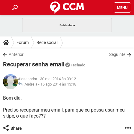
MENU
INÍCIO
JOGOS
WHATSAPP
DICAS
Fórum
Rede social
CELULAR
FACEBOOK
JOGOS
WHATSAPP
DOWNLOADS
Anterior
Seguinte
OUTLOOK
EXCEL
CELULAR
FACEBOOK
Recuperar senha email
INSTAGRAM
JOGOS
GMAIL
WHATSAPP
Fechado
FÓRUM
OUTLOOK
EXCEL
GUIA DE COMPRAS
CELULAR
FACEBOOK
Alessandra
- 30 mai 2014 às 09:12
INSTAGRAM
JOGOS
GMAIL
WHATSAPP
GLOSSÁRIO
Andreia -
16 ago 2014 às 13:18
OUTLOOK
EXCEL
GUIA DE COMPRAS
CELULAR
FACEBOOK
INSTAGRAM
JOGOS
GMAIL
WHATSAPP
Bom dia,
OUTLOOK
EXCEL
GUIA DE COMPRAS
CELULAR
FACEBOOK
Preciso recuperar meu email, para que eu possa usar meu
INSTAGRAM
GMAIL
skipe, o que faço???
OUTLOOK
EXCEL
GUIA DE COMPRAS
INSTAGRAM
GMAIL
Share