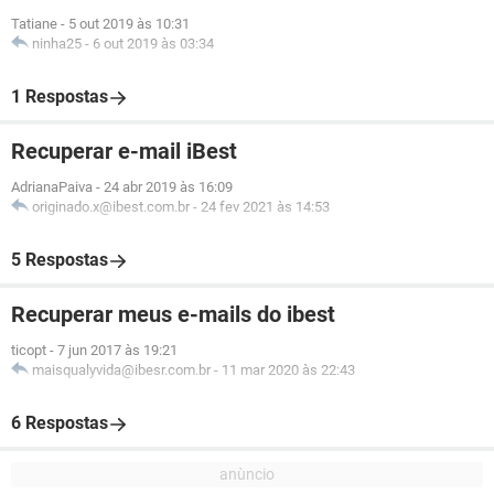
Tatiane
-
5 out 2019 às 10:31
ninha25
-
6 out 2019 às 03:34
1 Respostas
Recuperar e-mail iBest
AdrianaPaiva
-
24 abr 2019 às 16:09
originado.x@ibest.com.br
-
24 fev 2021 às 14:53
5 Respostas
Recuperar meus e-mails do ibest
ticopt
-
7 jun 2017 às 19:21
maisqualyvida@ibesr.com.br
-
11 mar 2020 às 22:43
6 Respostas