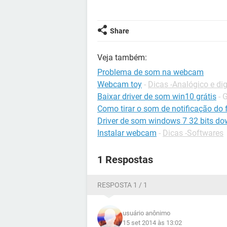
Share
Veja também:
Problema de som na webcam
Webcam toy
-
Dicas -Analógico e dig
Baixar driver de som win10 grátis
- 
Como tirar o som de notificação do
Driver de som windows 7 32 bits d
Instalar webcam
-
Dicas -Softwares
1 Respostas
RESPOSTA 1 / 1
usuário anônimo
15 set 2014 às 13:02