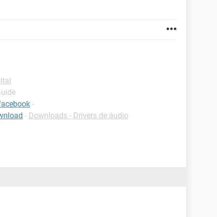
ital
Guide
 facebook
-
ownload
-
Downloads - Drivers de áudio