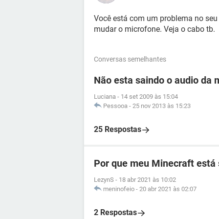
Você está com um problema no seu m
mudar o microfone. Veja o cabo tb.
Conversas semelhantes
Não esta saindo o audio da
Luciana
-
14 set 2009 às 15:04
Pessooa
-
25 nov 2013 às 15:23
25 Respostas
Por que meu Minecraft está
LezynS
-
18 abr 2021 às 10:02
meninofeio
-
20 abr 2021 às 02:07
2 Respostas